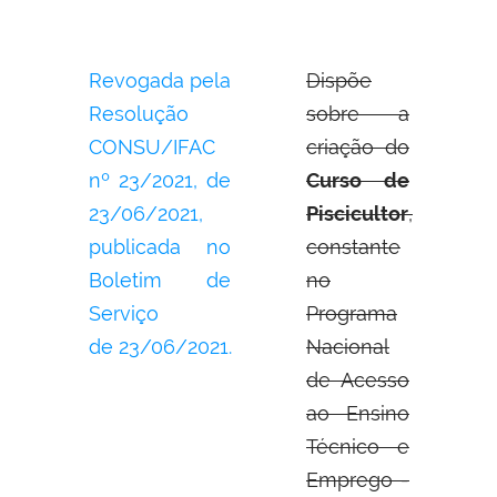
Revogada pela
Dispõe
Resolução
sobre a
CONSU/IFAC
criação do
nº 23/2021, de
Curso de
23/06/2021,
Piscicultor
,
publicada no
constante
Boletim de
no
Serviço
Programa
de 23/06/2021.
Nacional
de Acesso
ao Ensino
Técnico e
Emprego -