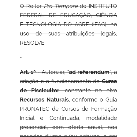
O Reitor
Pro Tempore
do INSTITUTO
FEDERAL DE EDUCAÇÃO, CIÊNCIA
E
TECNOLOGIA DO ACRE (IFAC), no
uso de suas atribuições legais,
RESOLVE:
Art. 1º
- Autorizar, “
ad referendum
”, a
criação e o funcionamento do
Curso
de Piscicultor
, constante no eixo
Recursos Naturais
, conforme o Guia
PRONATEC de Cursos de Formação
Inicial e Continuada, modalidade
presencial, com oferta anual, nos
períodos diurno e/ou noturno, a ser