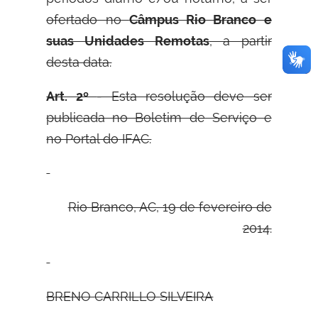
ofertado no
Câmpus Rio Branco e
suas Unidades Remotas
, a partir
desta data.
Art. 2º
- Esta resolução deve ser
publicada no Boletim de Serviço e
no Portal do IFAC.
Rio Branco, AC, 19 de fevereiro de
2014.
B
RENO
C
ARRILLO
S
ILVEIRA