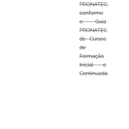
PRONATEC,
conforme
o Guia
PRONATEC
de Cursos
de
Formação
Inicial e
Continuada.