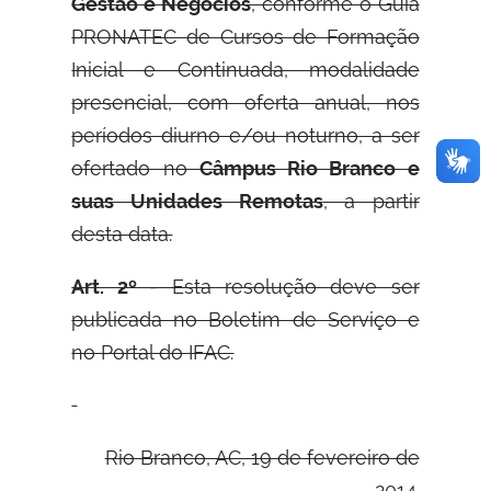
Gestão e Negócios
, conforme o Guia
PRONATEC de Cursos de Formação
Inicial e Continuada, modalidade
presencial, com oferta anual, nos
períodos diurno e/ou noturno, a ser
ofertado no
Câmpus Rio Branco e
suas Unidades Remotas
, a partir
desta data.
Art. 2º
- Esta resolução deve ser
publicada no Boletim de Serviço e
no Portal do IFAC.
Rio Branco, AC, 19 de fevereiro de
2014.