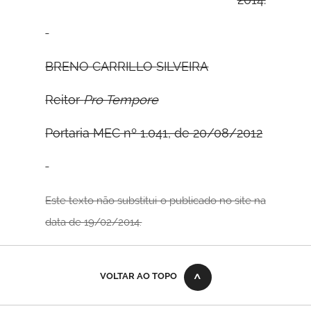
B
RENO
C
ARRILLO
S
ILVEIRA
Reitor
Pro Tempore
Portaria MEC nº 1.041, de 20/08/2012
Este texto não substitui o publicado no site na
data de 19/02/2014.
VOLTAR AO TOPO