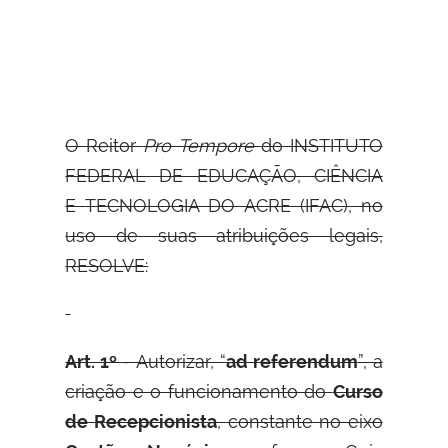
O Reitor
Pro Tempore
do INSTITUTO
FEDERAL DE EDUCAÇÃO, CIÊNCIA
E
TECNOLOGIA DO ACRE (IFAC), no
uso de suas atribuições legais,
RESOLVE:
Art. 1º
- Autorizar, “
ad referendum
”, a
criação e o funcionamento do
Curso
de Recepcionista
, constante no eixo