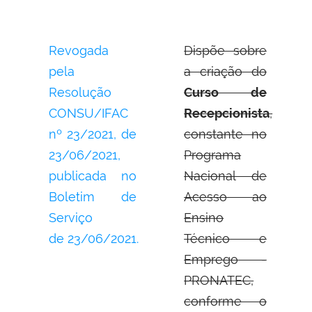
Revogada
Dispõe sobre
pela
a criação do
Resolução
Curso de
CONSU/IFAC
Recepcionista
,
nº 23/2021, de
constante no
23/06/2021,
Programa
publicada no
Nacional de
Boletim de
Acesso ao
Serviço
Ensino
de 23/06/2021.
Técnico e
Emprego -
PRONATEC,
conforme o