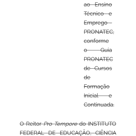
ao Ensino
Técnico e
Emprego -
PRONATEC,
conforme
o Guia
PRONATEC
de Cursos
de
Formação
Inicial e
Continuada.
O Reitor
Pro Tempore
do INSTITUTO
FEDERAL DE EDUCAÇÃO, CIÊNCIA