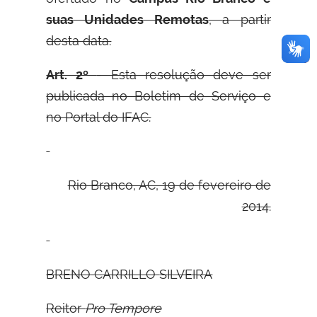
suas Unidades Remotas
, a partir
desta data.
Art. 2º
- Esta resolução deve ser
publicada no Boletim de Serviço e
no Portal do IFAC.
Rio Branco, AC, 19 de fevereiro de
2014.
B
RENO
C
ARRILLO
S
ILVEIRA
Reitor
Pro Tempore