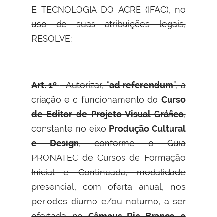
E
TECNOLOGIA DO ACRE (IFAC), no
uso de suas atribuições legais,
RESOLVE:
Art. 1º
- Autorizar, “
ad referendum
”, a
criação e o funcionamento do
Curso
de Editor de Projeto Visual Gráfico
,
constante no eixo
Produção Cultural
e Design
, conforme o Guia
PRONATEC de Cursos de Formação
Inicial e Continuada, modalidade
presencial, com oferta anual, nos
períodos diurno e/ou noturno, a ser
ofertado no
Câmpus Rio Branco e