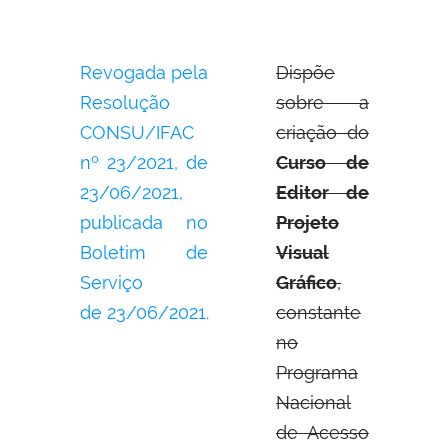
Revogada pela
Dispõe
Resolução
sobre a
CONSU/IFAC
criação do
nº 23/2021, de
Curso de
23/06/2021,
Editor de
publicada no
Projeto
Boletim de
Visual
Serviço
Gráfico
,
de 23/06/2021.
constante
no
Programa
Nacional
de Acesso