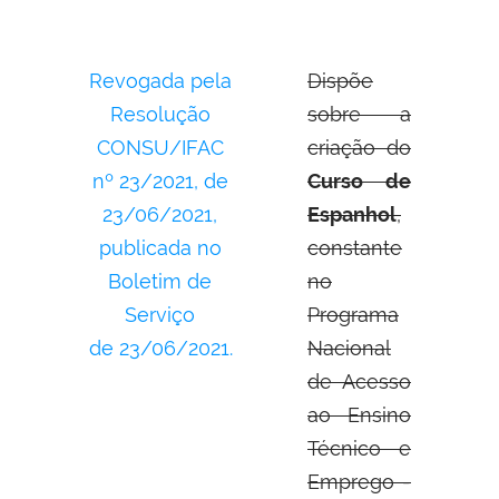
Revogada pela
Dispõe
Resolução
sobre a
CONSU/IFAC
criação do
nº 23/2021, de
Curso de
23/06/2021,
Espanhol
,
publicada no
constante
Boletim de
no
Serviço
Programa
de 23/06/2021.
Nacional
de Acesso
ao Ensino
Técnico e
Emprego -