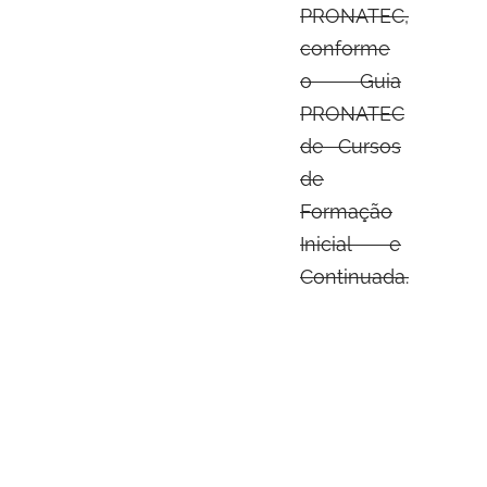
PRONATEC,
conforme
o Guia
PRONATEC
de Cursos
de
Formação
Inicial e
Continuada.