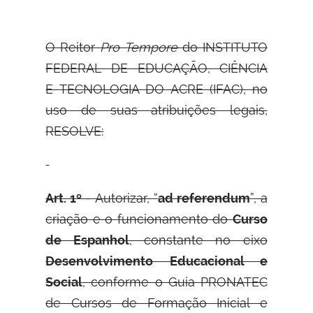
O Reitor
Pro Tempore
do INSTITUTO
FEDERAL DE EDUCAÇÃO, CIÊNCIA
E
TECNOLOGIA DO ACRE (IFAC), no
uso de suas atribuições legais,
RESOLVE:
Art. 1º
- Autorizar, “
ad referendum
”, a
criação e o funcionamento do
Curso
de Espanhol
, constante no eixo
Desenvolvimento Educacional e
Social
, conforme o Guia PRONATEC
de Cursos de Formação Inicial e