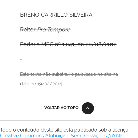
B
RENO
C
ARRILLO
S
ILVEIRA
Reitor
Pro Tempore
Portaria MEC nº 1.041, de 20/08/2012
Este texto não substitui o publicado no site na
data de 19/02/2014.
VOLTAR AO TOPO
Todo o conteúdo deste site está publicado sob a licença
Creative Commons Atribuição-SemDerivações 3.0 Não