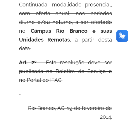
Continuada, modalidade presencial,
com oferta anual, nos períodos
diurno e/ou noturno, a ser ofertado
no
Câmpus Rio Branco e suas
Unidades Remotas
, a partir desta
data.
Art. 2º
- Esta resolução deve ser
publicada no Boletim de Serviço e
no Portal do IFAC.
Rio Branco, AC, 19 de fevereiro de
2014.