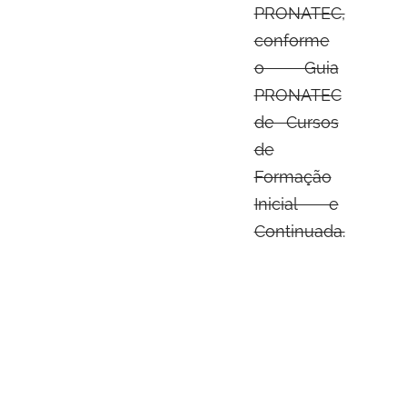
PRONATEC,
conforme
o Guia
PRONATEC
de Cursos
de
Formação
Inicial e
Continuada.