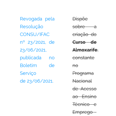
Revogada pela
Dispõe
Resolução
sobre a
CONSU/IFAC
criação do
nº 23/2021, de
Curso de
23/06/2021,
Almoxarife
,
publicada no
constante
Boletim de
no
Serviço
Programa
de 23/06/2021.
Nacional
de Acesso
ao Ensino
Técnico e
Emprego -