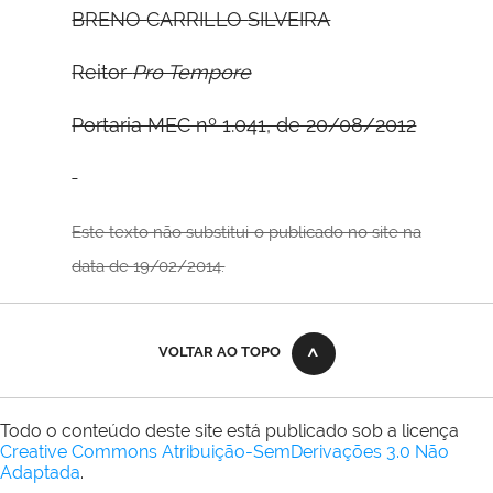
B
RENO
C
ARRILLO
S
ILVEIRA
Reitor
Pro Tempore
Portaria MEC nº 1.041, de 20/08/2012
Este texto não substitui o publicado no site na
data de 19/02/2014.
VOLTAR AO TOPO
Todo o conteúdo deste site está publicado sob a licença
Creative Commons Atribuição-SemDerivações 3.0 Não
Adaptada
.