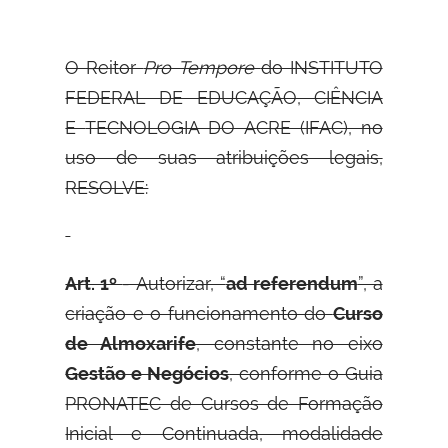
O Reitor
Pro Tempore
do INSTITUTO
FEDERAL DE EDUCAÇÃO, CIÊNCIA
E
TECNOLOGIA DO ACRE (IFAC), no
uso de suas atribuições legais,
RESOLVE:
Art. 1º
- Autorizar, “
ad referendum
”, a
criação e o funcionamento do
Curso
de Almoxarife
, constante no eixo
Gestão e Negócios
, conforme o Guia
PRONATEC de Cursos de Formação
Inicial e Continuada, modalidade