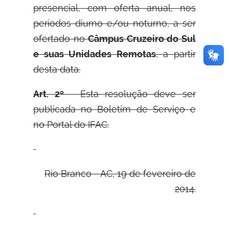
presencial, com oferta anual, nos
períodos diurno e/ou noturno, a ser
ofertado no
Câmpus Cruzeiro do Sul
e suas Unidades Remotas
, a partir
desta data.
Art. 2º
- Esta resolução deve ser
publicada no Boletim de Serviço e
no Portal do IFAC.
Rio Branco - AC, 19 de fevereiro de
2014.