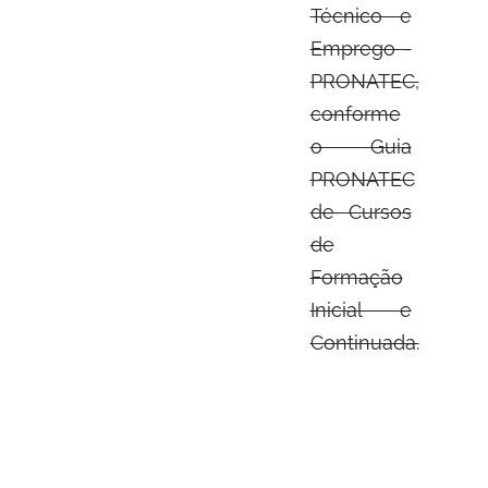
Técnico e
Emprego -
PRONATEC,
conforme
o Guia
PRONATEC
de Cursos
de
Formação
Inicial e
Continuada.