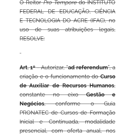
O Reitor
Pro Tempore
do INSTITUTO
FEDERAL DE EDUCAÇÃO, CIÊNCIA
E
TECNOLOGIA DO ACRE (IFAC), no
uso de suas atribuições legais,
RESOLVE:
Art. 1º
- Autorizar, “
ad referendum
”, a
criação e o funcionamento do
Curso
de Auxiliar de Recursos Humanos
,
constante no eixo
Gestão e
Negócios
, conforme o Guia
PRONATEC de Cursos de Formação
Inicial e Continuada, modalidade
presencial, com oferta anual, nos