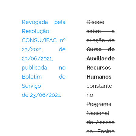
Revogada pela
Dispõe
Resolução
sobre a
CONSU/IFAC nº
criação do
23/2021, de
Curso de
23/06/2021,
Auxiliar de
publicada no
Recursos
Boletim de
Humanos
,
Serviço
constante
de 23/06/2021.
no
Programa
Nacional
de Acesso
ao Ensino