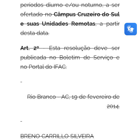
períodos diurno e/ou noturno, a ser
ofertado no
Câmpus Cruzeiro do Sul
e suas Unidades Remotas
, a partir
desta data.
Art. 2º
- Esta resolução deve ser
publicada no Boletim de Serviço e
no Portal do IFAC.
Rio Branco - AC, 19 de fevereiro de
2014.
B
RENO
C
ARRILLO
S
ILVEIRA