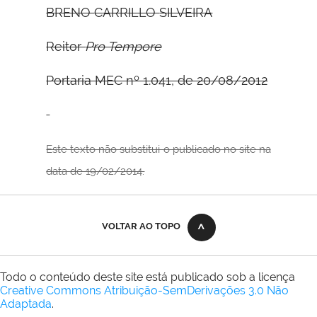
B
RENO
C
ARRILLO
S
ILVEIRA
Reitor
Pro Tempore
Portaria MEC nº 1.041, de 20/08/2012
Este texto não substitui o publicado no site na
data de 19/02/2014.
VOLTAR AO TOPO
Todo o conteúdo deste site está publicado sob a licença
Creative Commons Atribuição-SemDerivações 3.0 Não
Adaptada
.