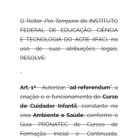
O Reitor
Pro Tempore
do INSTITUTO
FEDERAL DE EDUCAÇÃO, CIÊNCIA
E
TECNOLOGIA DO ACRE (IFAC), no
uso de suas atribuições legais,
RESOLVE:
Art. 1º
- Autorizar, “
ad referendum
”, a
criação e o funcionamento do
Curso
de Cuidador Infantil
, constante no
eixo
Ambiente e Saúde
, conforme o
Guia PRONATEC de Cursos de
Formação Inicial e Continuada,