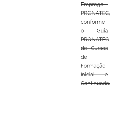
Emprego -
PRONATEC,
conforme
o Guia
PRONATEC
de Cursos
de
Formação
Inicial e
Continuada.