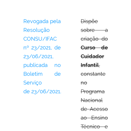
Revogada pela
Dispõe
Resolução
sobre a
CONSU/IFAC
criação do
nº 23/2021, de
Curso de
23/06/2021,
Cuidador
publicada no
Infantil
,
Boletim de
constante
Serviço
no
de 23/06/2021.
Programa
Nacional
de Acesso
ao Ensino
Técnico e