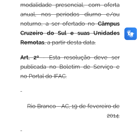
modalidade presencial, com oferta
anual, nos períodos diurno e/ou
noturno, a ser ofertado no
Câmpus
Cruzeiro do Sul e suas Unidades
Remotas
, a partir desta data.
Art. 2º
- Esta resolução deve ser
publicada no Boletim de Serviço e
no Portal do IFAC.
Rio Branco - AC, 19 de fevereiro de
2014.