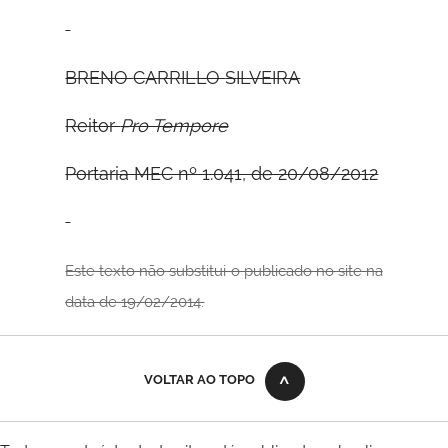
B
RENO
C
ARRILLO
S
ILVEIRA
Reitor
Pro Tempore
Portaria MEC nº 1.041, de 20/08/2012
Este texto não substitui o publicado no site na
data de 19/02/2014.
VOLTAR AO TOPO