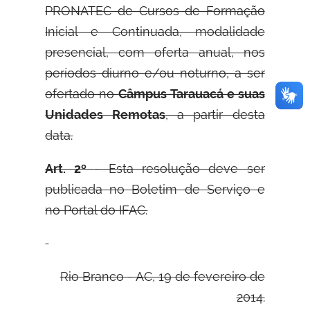
PRONATEC de Cursos de Formação
Inicial e Continuada, modalidade
presencial, com oferta anual, nos
períodos diurno e/ou noturno, a ser
ofertado no
Câmpus Tarauacá e suas
Unidades Remotas
, a partir desta
data.
Art. 2º
- Esta resolução deve ser
publicada no Boletim de Serviço e
no Portal do IFAC.
Rio Branco - AC, 19 de fevereiro de
2014.