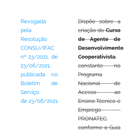
Revogada
Dispõe sobre a
pela
criação do
Curso
Resolução
de Agente de
CONSU/IFAC
Desenvolvimento
nº 23/2021, de
Cooperativista
,
23/06/2021,
constante no
publicada no
Programa
Boletim de
Nacional de
Serviço
Acesso ao
de 23/06/2021.
Ensino Técnico e
Emprego -
PRONATEC,
conforme o Guia