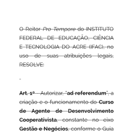
O Reitor
Pro Tempore
do INSTITUTO
FEDERAL DE EDUCAÇÃO, CIÊNCIA
E
TECNOLOGIA DO ACRE (IFAC), no
uso de suas atribuições legais,
RESOLVE:
Art. 1º
- Autorizar, “
ad referendum
”, a
criação e o funcionamento do
Curso
de Agente de Desenvolvimento
Cooperativista
, constante no eixo
Gestão e Negócios
, conforme o Guia