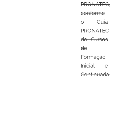
PRONATEC,
conforme
o Guia
PRONATEC
de Cursos
de
Formação
Inicial e
Continuada.