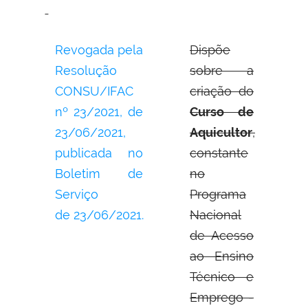
Revogada pela
Dispõe
Resolução
sobre a
CONSU/IFAC
criação do
nº 23/2021, de
Curso de
23/06/2021,
Aquicultor
,
publicada no
constante
Boletim de
no
Serviço
Programa
de 23/06/2021.
Nacional
de Acesso
ao Ensino
Técnico e
Emprego -