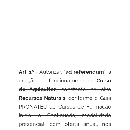
Art. 1º
- Autorizar, “
ad referendum
”, a
criação e o funcionamento do
Curso
de Aquicultor
, constante no eixo
Recursos Naturais
, conforme o Guia
PRONATEC de Cursos de Formação
Inicial e Continuada, modalidade
presencial, com oferta anual, nos