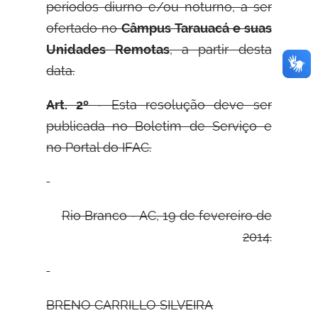
períodos diurno e/ou noturno, a ser
ofertado no
Câmpus Tarauacá e suas
Unidades Remotas
, a partir desta
data.
Art. 2º
- Esta resolução deve ser
publicada no Boletim de Serviço e
no Portal do IFAC.
Rio Branco - AC, 19 de fevereiro de
2014.
B
RENO
C
ARRILLO
S
ILVEIRA