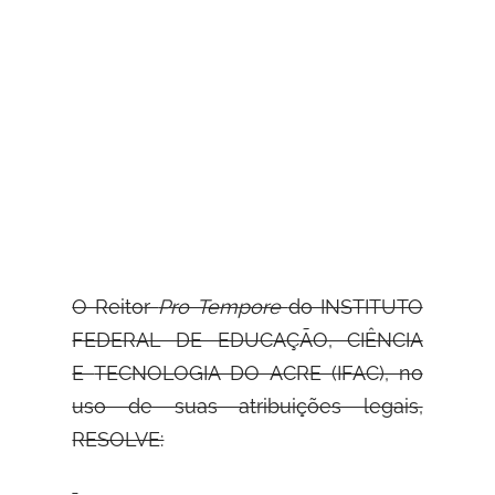
O Reitor
Pro Tempore
do INSTITUTO
FEDERAL DE EDUCAÇÃO, CIÊNCIA
E
TECNOLOGIA DO ACRE (IFAC), no
uso de suas atribuições legais,
RESOLVE: