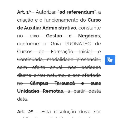
Art. 1º
- Autorizar, “
ad referendum
”, a
criação e o funcionamento do
Curso
de Auxiliar Administrativo
, constante
no eixo
Gestão e Negócios
,
conforme o Guia PRONATEC de
Cursos de Formação Inicial e
Continuada, modalidade presencial,
com oferta anual, nos períodos
diurno e/ou noturno, a ser ofertado
no
Câmpus Tarauacá e suas
Unidades Remotas
, a partir desta
data.
Art. 2º
- Esta resolução deve ser