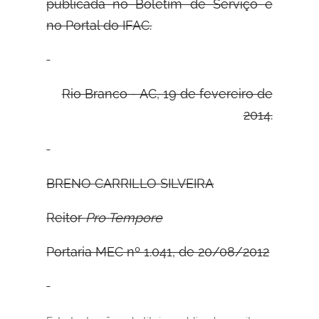
publicada no Boletim de Serviço e
no Portal do IFAC.
Rio Branco - AC, 19 de fevereiro de
2014.
B
RENO
C
ARRILLO
S
ILVEIRA
Reitor
Pro Tempore
Portaria MEC nº 1.041, de 20/08/2012