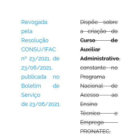
Revogada
Dispõe sobre
pela
a criação do
Resolução
Curso de
CONSU/IFAC
Auxiliar
nº 23/2021, de
Administrativo
,
23/06/2021,
constante no
publicada no
Programa
Boletim de
Nacional de
Serviço
Acesso ao
de 23/06/2021.
Ensino
Técnico e
Emprego -
PRONATEC,