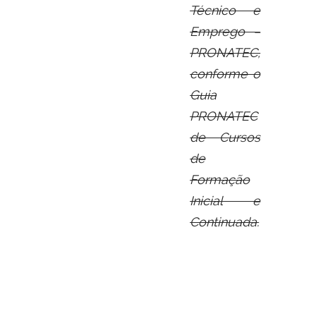
Técnico e
Emprego –
PRONATEC,
conforme o
Guia
PRONATEC
de Cursos
de
Formação
Inicial e
Continuada.