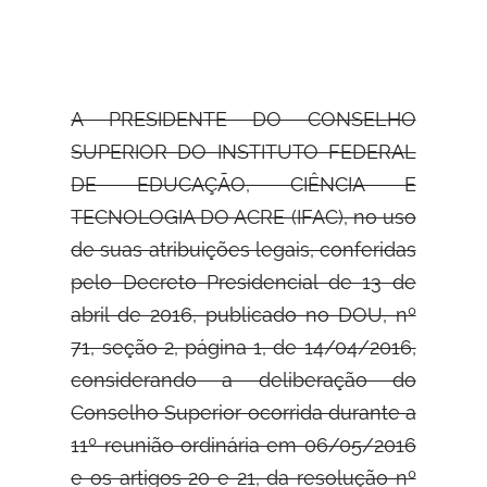
A PRESIDENTE DO CONSELHO
SUPERIOR DO INSTITUTO FEDERAL
DE EDUCAÇÃO, CIÊNCIA E
TECNOLOGIA DO ACRE (IFAC), no uso
de suas atribuições legais, conferidas
pelo Decreto Presidencial de 13 de
abril de 2016, publicado no DOU, nº
71, seção 2, página 1, de 14/04/2016,
considerando a deliberação do
Conselho Superior ocorrida durante a
11º reunião ordinária em 06/05/2016
e os artigos 20 e 21, da resolução nº