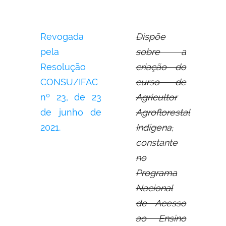
Revogada
Dispõe
pela
sobre a
Resolução
criação do
CONSU/IFAC
curso de
nº 23, de 23
Agricultor
de junho de
Agroflorestal
2021.
Indígena,
constante
no
Programa
Nacional
de Acesso
ao Ensino