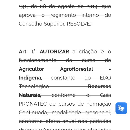
191, de 08 de agosto de 2014, que
aprova o regimento interno do
Conselho Superior, RESOLVE:
Art. 1°. AUTORIZAR
a criação e o
funcionamento do curso de
Agricultor Agroflorestal -
Indígena,
constante do EIXO
Tecnológico
Recursos
Naturais,
conforme o Guia
PRONATEC de cursos de Formação
Continuada, modalidade presencial,
conforme oferta anual nos períodos
diurnos e/ou noturno a ser ofertados