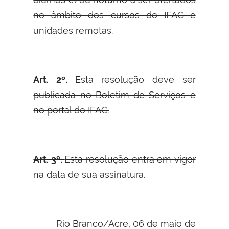
no âmbito dos cursos do IFAC e
unidades remotas.
Art. 2º.
Esta resolução deve ser
publicada no Boletim de Serviços e
no portal do IFAC.
Art. 3º.
Esta resolução entra em vigor
na data de sua assinatura.
Rio Branco/Acre, 06 de maio de