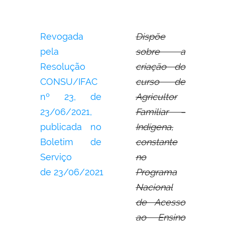
Revogada
Dispõe
pela
sobre a
Resolução
criação do
CONSU/IFAC
curso de
nº 23,
de
Agricultor
23/06/2021,
Familiar –
publicada no
Indígena,
Boletim de
constante
Serviço
no
de
23/06/2021
Programa
Nacional
de Acesso
ao Ensino