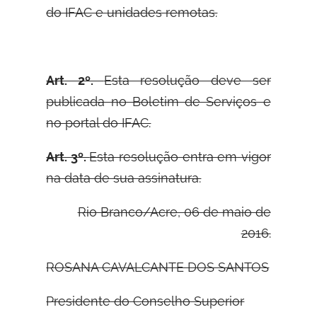
do IFAC e unidades remotas.
Art. 2º.
Esta resolução deve ser
publicada no Boletim de Serviços e
no portal do IFAC.
Art. 3º.
Esta resolução entra em vigor
na data de sua assinatura.
Rio Branco/Acre, 06 de maio de
2016.
ROSANA CAVALCANTE DOS SANTOS
Presidente do Conselho Superior