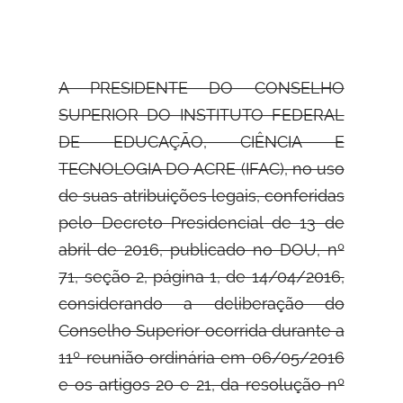
A PRESIDENTE DO CONSELHO
SUPERIOR DO INSTITUTO FEDERAL
DE
EDUCAÇÃO, CIÊNCIA E
TECNOLOGIA DO ACRE (IFAC), no uso
de suas atribuições legais, conferidas
pelo Decreto Presidencial de 13 de
abril de 2016, publicado no DOU, nº
71, seção 2, página 1, de 14/04/2016,
considerando a deliberação do
Conselho Superior ocorrida durante a
11º reunião ordinária em 06/05/2016
e os artigos 20 e 21, da resolução nº