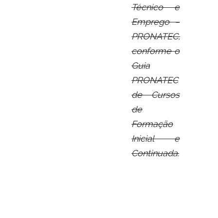
Técnico e
Emprego –
PRONATEC,
conforme o
Guia
PRONATEC
de Cursos
de
Formação
Inicial e
Continuada.