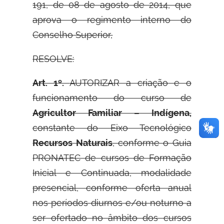
191, de 08 de agosto de 2014, que
aprova o regimento interno do
Conselho Superior,
RESOLVE:
Art. 1º.
AUTORIZAR a criação e o
funcionamento do curso de
Agricultor Familiar – Indígena,
constante do Eixo Tecnológico
Recursos Naturais
, conforme o Guia
PRONATEC de cursos de Formação
Inicial e Continuada, modalidade
presencial, conforme oferta anual
nos períodos diurnos e/ou noturno a
ser ofertado no âmbito dos cursos