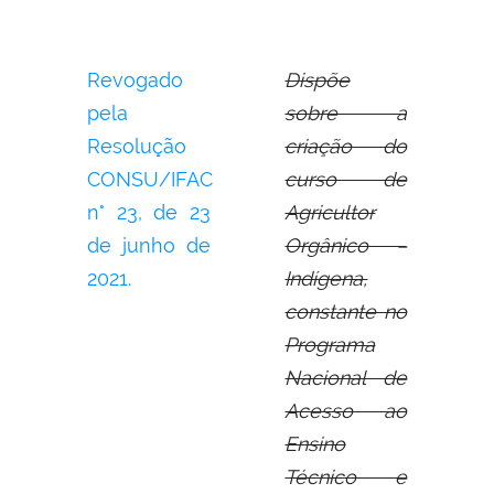
Revogado
Dispõe
pela
sobre a
Resolução
criação do
CONSU/IFAC
curso de
n° 23, de 23
Agricultor
de junho de
Orgânico –
2021.
Indígena,
constante no
Programa
Nacional de
Acesso ao
Ensino
Técnico e