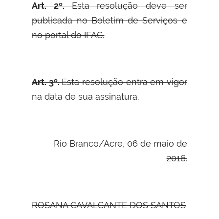
Art. 2º.
Esta resolução deve ser
publicada no Boletim de Serviços e
no portal do IFAC.
Art. 3º.
Esta resolução entra em vigor
na data de sua assinatura.
Rio Branco/Acre, 06 de maio de
2016.
ROSANA CAVALCANTE DOS SANTOS