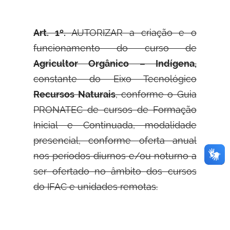
Art. 1º.
AUTORIZAR a criação e o
funcionamento do curso de
Agricultor Orgânico – Indígena,
constante do Eixo Tecnológico
Recursos Naturais
, conforme o Guia
PRONATEC de cursos de Formação
Inicial e Continuada, modalidade
presencial, conforme oferta anual
nos períodos diurnos e/ou noturno a
ser ofertado no âmbito dos cursos
do IFAC e unidades remotas.