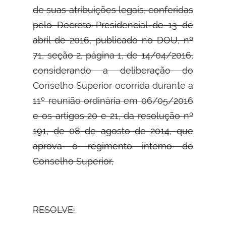
de suas atribuições legais, conferidas
pelo Decreto Presidencial de 13 de
abril de 2016, publicado no DOU, nº
71, seção 2, página 1, de 14/04/2016,
considerando a deliberação do
Conselho Superior ocorrida durante a
11º reunião ordinária em 06/05/2016
e os artigos 20 e 21, da resolução nº
191, de 08 de agosto de 2014, que
aprova o regimento interno do
Conselho Superior,
RESOLVE: