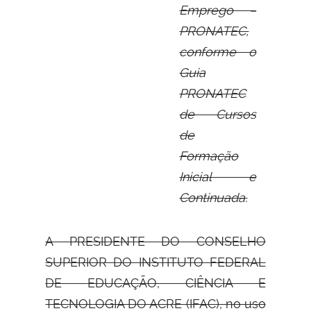
Emprego –
PRONATEC,
conforme o
Guia
PRONATEC
de Cursos
de
Formação
Inicial e
Continuada.
A PRESIDENTE DO CONSELHO
SUPERIOR DO INSTITUTO FEDERAL
DE
EDUCAÇÃO, CIÊNCIA E
TECNOLOGIA DO ACRE (IFAC), no uso