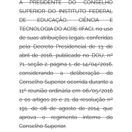
A PRESIDENTE DO CONSELHO
SUPERIOR DO INSTITUTO FEDERAL
DE
EDUCAÇÃO, CIÊNCIA E
TECNOLOGIA DO ACRE (IFAC), no uso
de suas atribuições legais, conferidas
pelo Decreto Presidencial de 13 de
abril de 2016, publicado no DOU, nº
71, seção 2, página 1, de 14/04/2016,
considerando a deliberação do
Conselho Superior ocorrida durante a
11º reunião ordinária em 06/05/2016
e os artigos 20 e 21, da resolução nº
191, de 08 de agosto de 2014, que
aprova o regimento interno do
Conselho Superior,