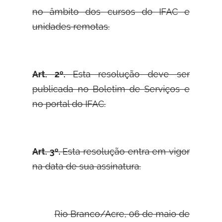
no âmbito dos cursos do IFAC e
unidades remotas.
Art. 2º.
Esta resolução deve ser
publicada no Boletim de Serviços e
no portal do IFAC.
Art. 3º.
Esta resolução entra em vigor
na data de sua assinatura.
Rio Branco/Acre, 06 de maio de