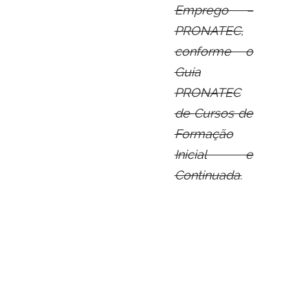
Emprego –
PRONATEC,
conforme o
Guia
PRONATEC
de Cursos de
Formação
Inicial e
Continuada.