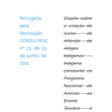
Revogada
Dispõe sobre
pela
a criação do
Resolução
curso de
CONSU/IFAC
Artesão de
nº 23, de 23
Artigos
de junho de
Indígenas –
2021.
Indígena,
constante no
Programa
Nacional de
Acesso ao
Ensino
Técnico e