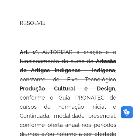
RESOLVE:
Art. 1º.
AUTORIZAR a criação e o
funcionamento do curso de
Artesão
de Artigos Indígenas -
Indígena
,
constante do Eixo Tecnológico
Produção Cultural e Design
,
conforme o Guia PRONATEC de
cursos de Formação Inicial e
Continuada, modalidade presencial,
conforme oferta anual nos períodos
diurnos e/ou noturno a ser ofertado