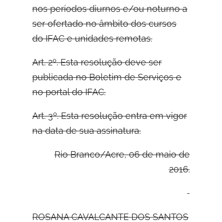
nos períodos diurnos e/ou noturno a
ser ofertado no âmbito dos cursos
do IFAC e unidades remotas.
Art. 2º. Esta resolução deve ser
publicada no Boletim de Serviços e
no portal do IFAC.
Art. 3º. Esta resolução entra em vigor
na data de sua assinatura.
Rio Branco/Acre, 06 de maio de
2016.
ROSANA CAVALCANTE DOS SANTOS