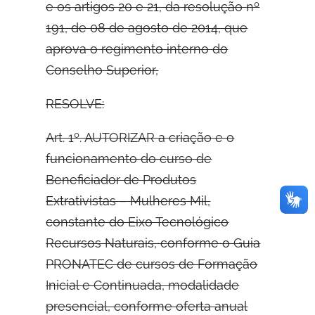
e os artigos 20 e 21, da resolução nº
191, de 08 de agosto de 2014, que
aprova o regimento interno do
Conselho Superior,
RESOLVE:
Art. 1º. AUTORIZAR a criação e o
funcionamento do curso de
Beneficiador de Produtos
Extrativistas – Mulheres Mil,
constante do Eixo Tecnológico
Recursos Naturais, conforme o Guia
PRONATEC de cursos de Formação
Inicial e Continuada, modalidade
presencial, conforme oferta anual