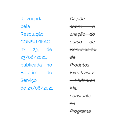
Revogada
Dispõe
pela
sobre a
Resolução
criação do
CONSU/IFAC
curso de
nº 23, de
Beneficiador
23/06/2021,
de
publicada no
Produtos
Boletim de
Extrativistas
Serviço
– Mulheres
de 23/06/2021
Mil,
constante
no
Programa