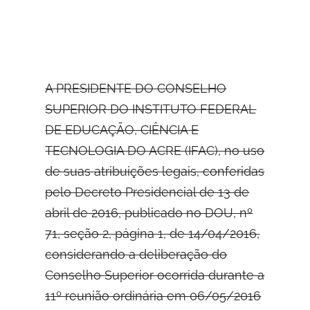
A PRESIDENTE DO CONSELHO
SUPERIOR DO INSTITUTO FEDERAL
DE EDUCAÇÃO, CIÊNCIA E
TECNOLOGIA DO ACRE (IFAC), no uso
de suas atribuições legais, conferidas
pelo Decreto Presidencial de 13 de
abril de 2016, publicado no DOU, nº
71, seção 2, página 1, de 14/04/2016,
considerando a deliberação do
Conselho Superior ocorrida durante a
11º reunião ordinária em 06/05/2016