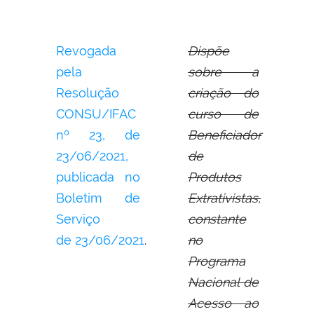
Revogada
Dispõe
pela
sobre a
Resolução
criação do
CONSU/IFAC
curso de
nº 23,
de
Beneficiador
23/06/2021,
de
publicada no
Produtos
Boletim de
Extrativistas,
Serviço
constante
de
23/06/2021
.
no
Programa
Nacional de
Acesso ao