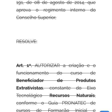
191, de 08 de agosto de 2014, que
aprova o regimento interno do
Conselho Superior,
RESOLVE:
Art. 1º.
AUTORIZAR a criação e o
funcionamento do curso de
Beneficiador de Produtos
Extrativistas
, constante do Eixo
Tecnológico
Recursos Naturais
,
conforme o Guia PRONATEC de
cursos de Formação Inicial e