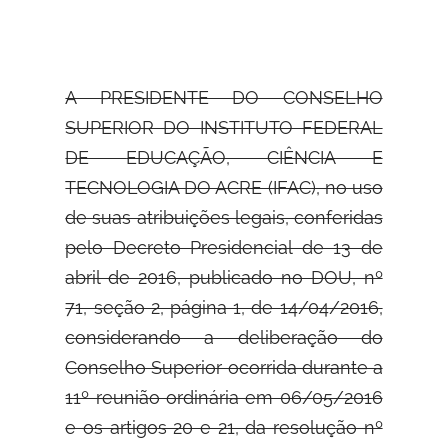
A PRESIDENTE DO CONSELHO
SUPERIOR DO INSTITUTO FEDERAL
DE
EDUCAÇÃO, CIÊNCIA E
TECNOLOGIA DO ACRE (IFAC), no uso
de suas atribuições legais, conferidas
pelo Decreto Presidencial de 13 de
abril de 2016, publicado no DOU, nº
71, seção 2, página 1, de 14/04/2016,
considerando a deliberação do
Conselho Superior ocorrida durante a
11º reunião ordinária em 06/05/2016
e os artigos 20 e 21, da resolução nº