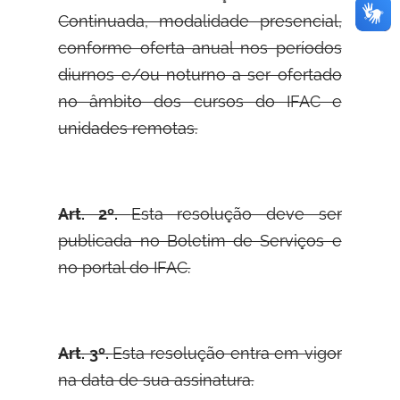
Continuada, modalidade presencial,
conforme oferta anual nos períodos
diurnos e/ou noturno a ser ofertado
no âmbito dos cursos do IFAC e
unidades remotas.
Art. 2º.
Esta resolução deve ser
publicada no Boletim de Serviços e
no portal do IFAC.
Art. 3º.
Esta resolução entra em vigor
na data de sua assinatura.