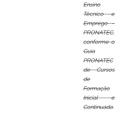
Ensino
Técnico e
Emprego –
PRONATEC,
conforme o
Guia
PRONATEC
de Cursos
de
Formação
Inicial e
Continuada.