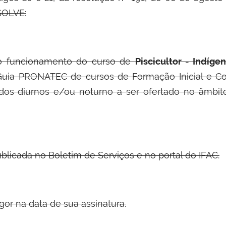
SOLVE:
o funcionamento do curso de
Piscicultor - Indíge
Guia PRONATEC de cursos de Formação Inicial e Con
odos diurnos e/ou noturno a ser ofertado no âmbit
blicada no Boletim de Serviços e no portal do IFAC.
gor na data de sua assinatura.