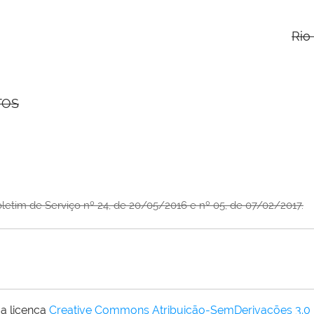
Rio
TOS
oletim de Serviço nº 24, de 20/05/2016 e nº 05, de 07/02/2017.
a licença
Creative Commons Atribuição-SemDerivações 3.0