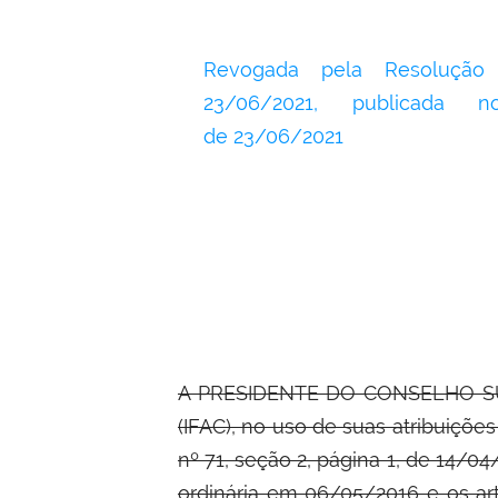
Revogada pela Resolução
23/06/2021, publicada 
de
23/06/2021
A PRESIDENTE DO CONSELHO S
(IFAC), no uso de suas atribuições
nº 71, seção 2, página 1, de 14/0
ordinária em 06/05/2016 e os art