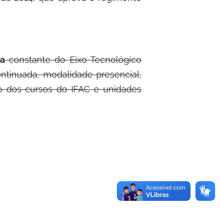
na
constante do Eixo Tecnológico
tinuada, modalidade presencial,
o dos cursos do IFAC e unidades