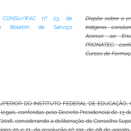
 CONSU/IFAC nº 23,
de
Dispõe sobre a cr
no Boletim de Serviço
Indígena, const
Acesso ao Ens
PRONATEC, con
Cursos de Formação
UPERIOR DO INSTITUTO FEDERAL DE
EDUCAÇÃO, 
 legais, conferidas pelo Decreto Presidencial de 13 
4/2016, considerando a deliberação do Conselho Super
igos 20 e 21, da resolução nº 191, de 08 de agost