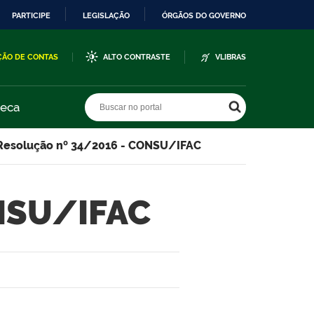
PARTICIPE
LEGISLAÇÃO
ÓRGÃOS DO GOVERNO
ÇÃO DE CONTAS
ALTO CONTRASTE
VLIBRAS
Buscar no portal
Buscar no portal
teca
Resolução nº 34/2016 - CONSU/IFAC
ONSU/IFAC