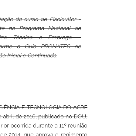
iação do curso de Piscicultor –
ante no Programa Nacional de
ino Técnico e Emprego –
forme o Guia PRONATEC de
 Inicial e Continuada.
CIÊNCIA E TECNOLOGIA DO ACRE
de abril de 2016, publicado no DOU,
ior ocorrida durante a 11º reunião
o de 2014, que aprova o regimento