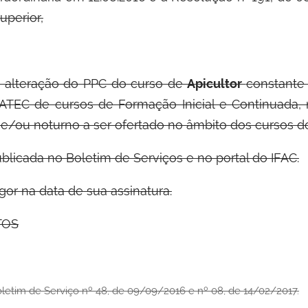
perior,
 alteração do PPC do curso de
Apicultor
constante
ATEC de cursos de Formação Inicial e Continuada, 
 e/ou noturno a ser ofertado no âmbito dos cursos d
blicada no Boletim de Serviços e no portal do IFAC.
gor na data de sua assinatura.
TOS
oletim de Serviço nº 48, de 09/09/2016 e nº 08, de 14/02/2017.