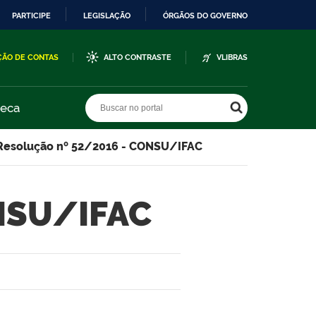
PARTICIPE
LEGISLAÇÃO
ÓRGÃOS DO GOVERNO
ÇÃO DE CONTAS
ALTO CONTRASTE
VLIBRAS
Buscar no portal
Buscar no portal
teca
Resolução nº 52/2016 - CONSU/IFAC
ONSU/IFAC