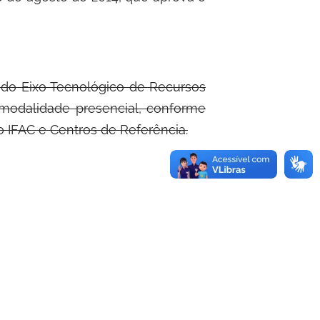
 do Eixo Tecnológico de Recursos
modalidade presencial, conforme
o IFAC e Centros de Referência.