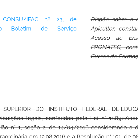
o CONSU/IFAC nº 23,
de
Dispõe sobre a 
no Boletim de Serviço
Apicultor, const
Acesso ao Ens
PRONATEC, con
Cursos de Formaçã
 SUPERIOR DO INSTITUTO FEDERAL DE
EDUCA
ibuições legais, conferidas pela Lei n° 11.892/200
União n° 1, seção 2, de 14/04/2016 considerando a 
traordinária em 12.08.2016 e a Resolução n° 191, de 