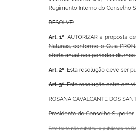
Regimento Interno do Conselho Su
RESOLVE:
Art. 1º.
AUTORIZAR a proposta de
Naturais, conforme o Guia PRON
oferta anual nos períodos diurnos
Art. 2º.
Esta resolução deve ser pu
Art. 3º.
Esta resolução entra em vi
ROSANA CAVALCANTE DOS SAN
Presidente do Conselho Superior
Este texto não substitui o publicado no B