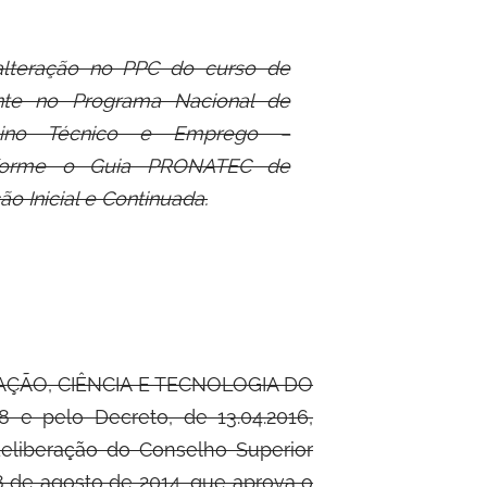
alteração no PPC do curso de
ante no Programa Nacional de
ino Técnico e Emprego –
forme o Guia PRONATEC de
o Inicial e Continuada.
ÇÃO, CIÊNCIA E TECNOLOGIA DO
8 e pelo Decreto, de 13.04.2016,
deliberação do Conselho Superior
08 de agosto de 2014, que aprova o