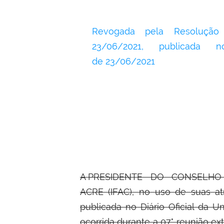
Revogada pela Resoluçã
23/06/2021, publicada 
de
23/06/2021
A PRESIDENTE DO CONSELHO
ACRE (IFAC), no uso de suas atr
publicada no Diário Oficial da 
ocorrida durante a 07° reunião ex