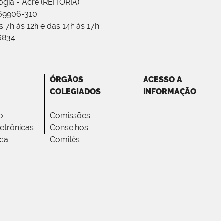
ogia - Acre (REITORIA)
 69906-310
 7h às 12h e das 14h às 17h
-6834
ÓRGÃOS
ACESSO A
COLEGIADOS
INFORMAÇÃO
o
o
Comissões
letrônicas
Conselhos
ica
Comitês