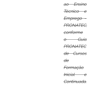
ao Ensino
Técnico e
Emprego –
PRONATEC,
conforme
o Guia
PRONATEC
de Cursos
de
Formação
Inicial e
Continuada.