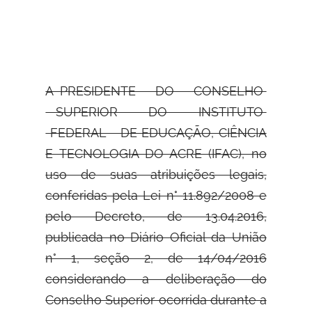
A PRESIDENTE DO CONSELHO
SUPERIOR DO INSTITUTO
FEDERAL DE
EDUCAÇÃO, CIÊNCIA
E TECNOLOGIA DO ACRE (IFAC), no
uso de suas atribuições legais,
conferidas pela Lei n° 11.892/2008 e
pelo Decreto, de 13.04.2016,
publicada no Diário Oficial da União
n° 1, seção 2, de 14/04/2016
considerando a deliberação do
Conselho Superior ocorrida durante a