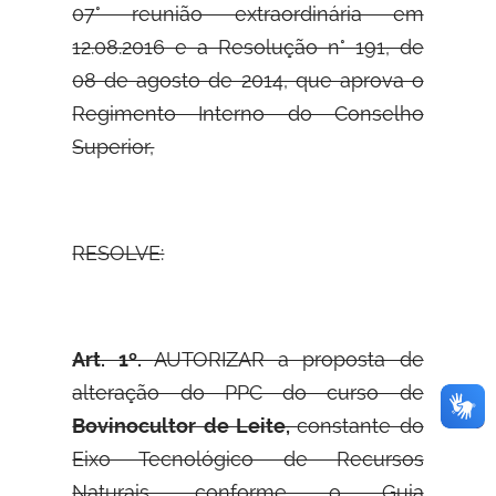
07° reunião extraordinária em
12.08.2016 e a Resolução n° 191, de
08 de agosto de 2014, que aprova o
Regimento Interno do Conselho
Superior,
RESOLVE:
Art. 1º.
AUTORIZAR a proposta de
alteração do PPC do curso de
Bovinocultor de Leite,
constante do
Eixo Tecnológico de Recursos
Naturais, conforme o Guia