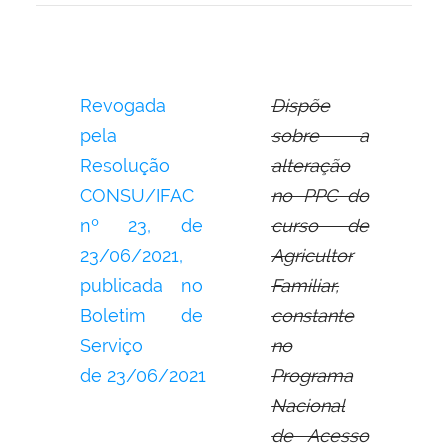
Revogada
Dispõe
pela
sobre a
Resolução
alteração
CONSU/IFAC
no PPC do
nº 23,
de
curso de
23/06/2021,
Agricultor
publicada no
Familiar,
Boletim de
constante
Serviço
no
de
23/06/2021
Programa
Nacional
de Acesso