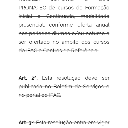
PRONATEC de cursos de Formação
Inicial e Continuada, modalidade
presencial, conforme oferta anual
nos períodos diurnos e/ou noturno a
ser ofertado no âmbito dos cursos
do IFAC e Centros de Referência.
Art. 2º.
Esta resolução deve ser
publicada no Boletim de Serviços e
no portal do IFAC.
Art. 3º.
Esta resolução entra em vigor