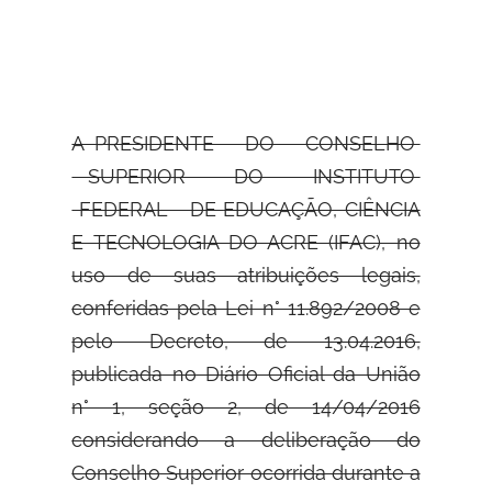
A PRESIDENTE DO CONSELHO
SUPERIOR DO INSTITUTO
FEDERAL DE
EDUCAÇÃO, CIÊNCIA
E TECNOLOGIA DO ACRE (IFAC), no
uso de suas atribuições legais,
conferidas pela Lei n° 11.892/2008 e
pelo Decreto, de 13.04.2016,
publicada no Diário Oficial da União
n° 1, seção 2, de 14/04/2016
considerando a deliberação do
Conselho Superior ocorrida durante a