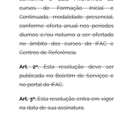
cursos de Formação Inicial e
Continuada, modalidade presencial,
conforme oferta anual nos períodos
diurnos e/ou noturno a ser ofertado
no âmbito dos cursos do IFAC e
Centros de Referência.
Art. 2º.
Esta resolução deve ser
publicada no Boletim de Serviços e
no portal do IFAC.
Art. 3º.
Esta resolução entra em vigor
na data de sua assinatura.