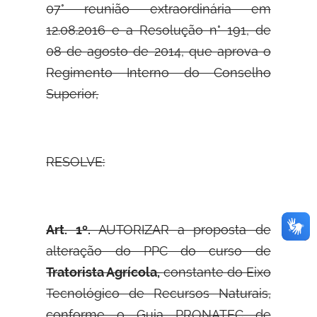
07° reunião extraordinária em
12.08.2016 e a Resolução n° 191, de
08 de agosto de 2014, que aprova o
Regimento Interno do Conselho
Superior,
RESOLVE:
Art. 1º.
AUTORIZAR a proposta de
alteração do PPC do curso de
Tratorista Agrícola,
constante do Eixo
Tecnológico de Recursos Naturais,
conforme o Guia PRONATEC de