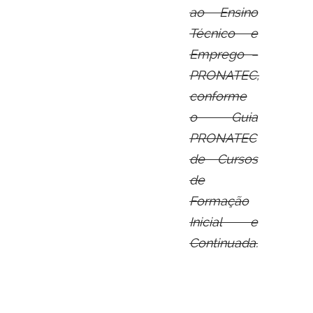
ao Ensino
Técnico e
Emprego –
PRONATEC,
conforme
o Guia
PRONATEC
de Cursos
de
Formação
Inicial e
Continuada.