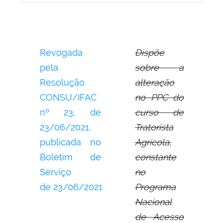
Revogada
Dispõe
pela
sobre a
Resolução
alteração
CONSU/IFAC
no PPC do
nº 23,
de
curso de
23/06/2021,
Tratorista
publicada no
Agrícola,
Boletim de
constante
Serviço
no
de
23/06/2021
Programa
Nacional
de Acesso