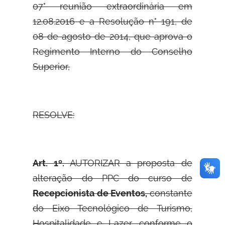
07° reunião extraordinária em
12.08.2016 e a Resolução n° 191, de
08 de agosto de 2014, que aprova o
Regimento Interno do Conselho
Superior,
RESOLVE:
Art. 1º.
AUTORIZAR a proposta de
alteração do PPC do curso de
Recepcionista de Eventos,
constante
do Eixo Tecnológico de Turismo,
Hospitalidade e Lazer, conforme o