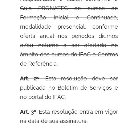
Guia PRONATEC de cursos de
Formação Inicial e Continuada,
modalidade presencial, conforme
oferta anual nos períodos diurnos
e/ou noturno a ser ofertado no
âmbito dos cursos do IFAC e Centros
de Referência.
Art. 2º.
Esta resolução deve ser
publicada no Boletim de Serviços e
no portal do IFAC.
Art. 3º.
Esta resolução entra em vigor
na data de sua assinatura.