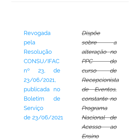
Revogada
Dispõe
pela
sobre a
Resolução
alteração no
CONSU/IFAC
PPC do
nº 23,
de
curso de
23/06/2021,
Recepcionista
publicada no
de Eventos,
Boletim de
constante no
Serviço
Programa
de
23/06/2021
Nacional de
Acesso ao
Ensino