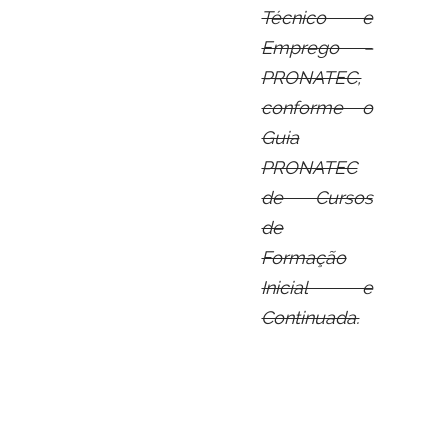
Técnico e
Emprego –
PRONATEC,
conforme o
Guia
PRONATEC
de Cursos
de
Formação
Inicial e
Continuada.