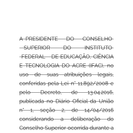
A PRESIDENTE DO CONSELHO
SUPERIOR DO INSTITUTO
FEDERAL DE
EDUCAÇÃO, CIÊNCIA
E TECNOLOGIA DO ACRE (IFAC), no
uso de suas atribuições legais,
conferidas pela Lei n° 11.892/2008 e
pelo Decreto, de 13.04.2016,
publicada no Diário Oficial da União
n° 1, seção 2, de 14/04/2016
considerando a deliberação do
Conselho Superior ocorrida durante a