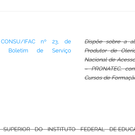
 CONSU/IFAC nº 23,
de
Dispõe sobre a a
no Boletim de Serviço
Produtor de Olerí
Nacional de Acess
– PRONATEC, con
Cursos de Formação 
 SUPERIOR DO INSTITUTO FEDERAL DE
EDUCA