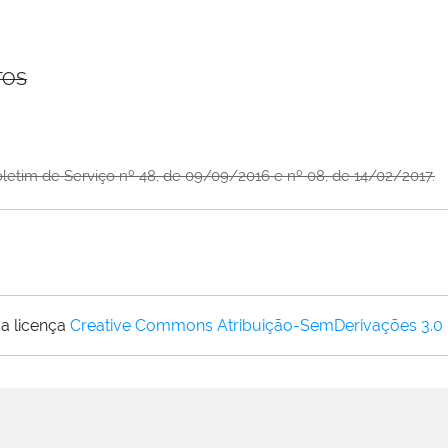
TOS
oletim de Serviço nº 48, de 09/09/2016 e nº 08, de 14/02/2017.
a licença
Creative Commons Atribuição-SemDerivações 3.0