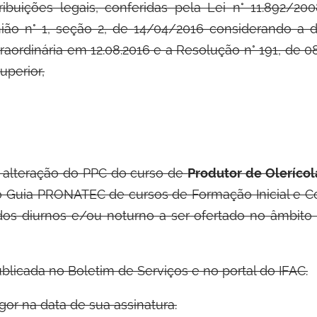
ibuições legais, conferidas pela Lei n° 11.892/200
União n° 1, seção 2, de 14/04/2016 considerando a 
traordinária em 12.08.2016 e a Resolução n° 191, de 
perior,
 alteração do PPC do curso de
Produtor de Olerícol
o Guia PRONATEC de cursos de Formação Inicial e Co
dos diurnos e/ou noturno a ser ofertado no âmbito
blicada no Boletim de Serviços e no portal do IFAC.
gor na data de sua assinatura.