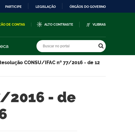
PARTICIPE
LEGISLAÇÃO
ÓRGÃOS DO GOVERNO
ÇÃO DE CONTAS
ALTO CONTRASTE
VLIBRAS
Buscar no portal
Buscar no portal
teca
Resolução CONSU/IFAC nº 77/2016 - de 12
/2016 - de
6