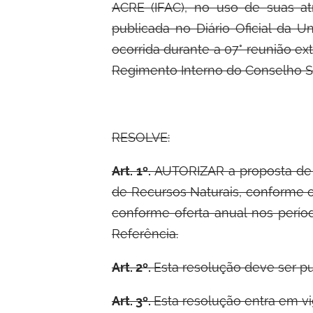
ACRE (IFAC), no uso de suas atr
publicada no Diário Oficial da 
ocorrida durante a 07° reunião ex
Regimento Interno do Conselho Su
RESOLVE:
Art. 1º.
AUTORIZAR a proposta de
de Recursos Naturais, conforme 
conforme oferta anual nos perío
Referência.
Art. 2º.
Esta resolução deve ser pu
Art. 3º.
Esta resolução entra em vi