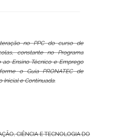
lteração no PPC do curso de
colas, constante no Programa
o ao Ensino Técnico e Emprego
forme o Guia PRONATEC de
Inicial e Continuada.
ÇÃO, CIÊNCIA E TECNOLOGIA DO