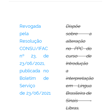
Revogada
Dispõe
pela
sobre a
Resolução
alteração
CONSU/IFAC
no PPC do
nº 23,
de
curso de
23/06/2021,
Introdução
publicada no
a
Boletim de
interpretação
Serviço
em Língua
de
23/06/2021
Brasileira de
Sinais -
Libras,