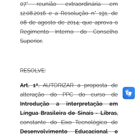
07° reunião extraordinária em
12.08.2016 e a Resolução n° 191, de
08 de agosto de 2014, que aprova o
Regimento Interno do Conselho
Superior,
RESOLVE:
Art. 1º.
AUTORIZAR a proposta de
alteração do PPC do curso de
Introdução a interpretação em
Língua Brasileira de Sinais - Libras,
constante do Eixo Tecnológico de
Desenvolvimento Educacional e