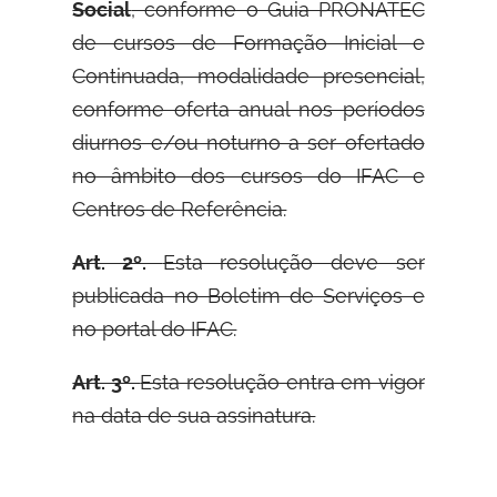
Social
, conforme o Guia PRONATEC
de cursos de Formação Inicial e
Continuada, modalidade presencial,
conforme oferta anual nos períodos
diurnos e/ou noturno a ser ofertado
no âmbito dos cursos do IFAC e
Centros de Referência.
Art. 2º.
Esta resolução deve ser
publicada no Boletim de Serviços e
no portal do IFAC.
Art. 3º.
Esta resolução entra em vigor
na data de sua assinatura.