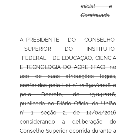
Inicial e
Continuada.
A PRESIDENTE DO CONSELHO
SUPERIOR DO INSTITUTO
FEDERAL DE
EDUCAÇÃO, CIÊNCIA
E TECNOLOGIA DO ACRE (IFAC), no
uso de suas atribuições legais,
conferidas pela Lei n° 11.892/2008 e
pelo Decreto, de 13.04.2016,
publicada no Diário Oficial da União
n° 1, seção 2, de 14/04/2016
considerando a deliberação do
Conselho Superior ocorrida durante a