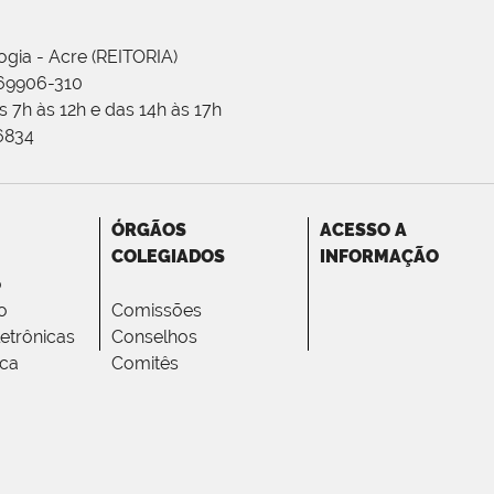
ogia - Acre (REITORIA)
 69906-310
 7h às 12h e das 14h às 17h
-6834
ÓRGÃOS
ACESSO A
COLEGIADOS
INFORMAÇÃO
o
o
Comissões
letrônicas
Conselhos
ica
Comitês