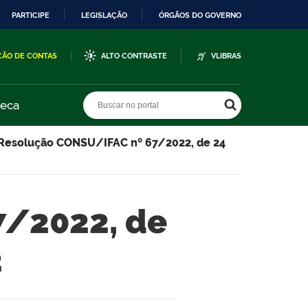
PARTICIPE
LEGISLAÇÃO
ÓRGÃOS DO GOVERNO
ÇÃO DE CONTAS
ALTO CONTRASTE
VLIBRAS
Buscar no portal
Buscar no portal
teca
Resolução CONSU/IFAC nº 67/2022, de 24
7/2022, de
2