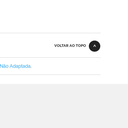
VOLTAR AO TOPO
 Não Adaptada
.