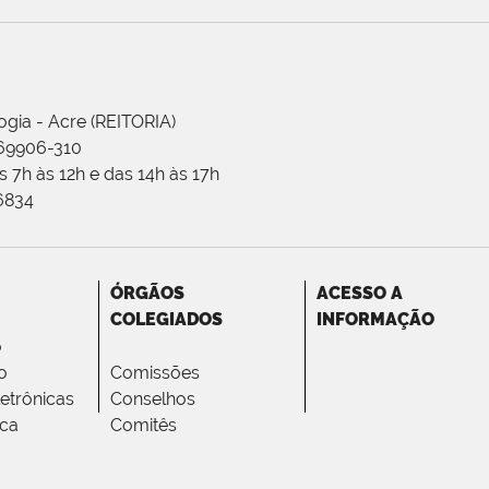
ogia - Acre (REITORIA)
 69906-310
 7h às 12h e das 14h às 17h
-6834
ÓRGÃOS
ACESSO A
COLEGIADOS
INFORMAÇÃO
o
o
Comissões
letrônicas
Conselhos
ica
Comitês