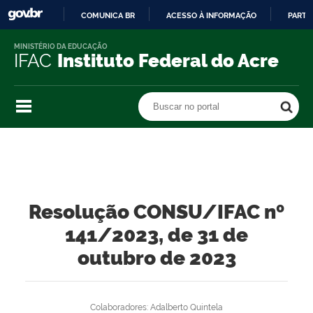
COMUNICA BR
ACESSO À INFORMAÇÃO
PARTI
IR
MINISTÉRIO DA EDUCAÇÃO
PARA
IFAC
Instituto Federal do Acre
O
CONTEÚDO
Buscar no portal
Buscar no portal
Resolução CONSU/IFAC nº
141/2023, de 31 de
outubro de 2023
Colaboradores: Adalberto Quintela