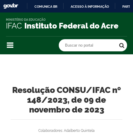
COMUNICA BR
ACESSO À INFORMAÇÃO
PARTI
IR
MINISTÉRIO DA EDUCAÇÃO
PARA
IFAC
Instituto Federal do Acre
O
CONTEÚDO
Buscar no portal
Buscar no portal
Resolução CONSU/IFAC nº
148/2023, de 09 de
novembro de 2023
Colaboradores: Adalberto Quintela