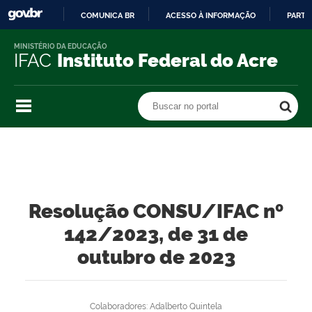
COMUNICA BR
ACESSO À INFORMAÇÃO
PARTI
IR
MINISTÉRIO DA EDUCAÇÃO
PARA
IFAC
Instituto Federal do Acre
O
CONTEÚDO
Buscar no portal
Buscar no portal
Resolução CONSU/IFAC nº
142/2023, de 31 de
outubro de 2023
Colaboradores: Adalberto Quintela