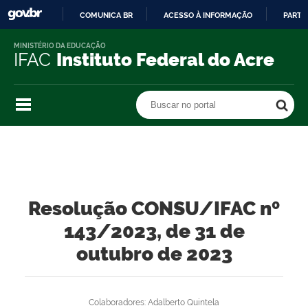
COMUNICA BR
ACESSO À INFORMAÇÃO
PARTI
IR
MINISTÉRIO DA EDUCAÇÃO
PARA
IFAC
Instituto Federal do Acre
O
CONTEÚDO
Buscar no portal
Buscar no portal
Resolução CONSU/IFAC nº
143/2023, de 31 de
outubro de 2023
Colaboradores: Adalberto Quintela