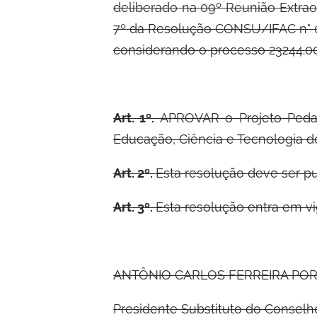
deliberado na 09º Reunião Extrao
7º da Resolução CONSU/IFAC n° 04
considerando o processo 23244.00
Art. 1º.
APROVAR o Projeto Peda
Educação, Ciência e Tecnologia d
Art. 2º.
Esta resolução deve ser pu
Art. 3º.
Esta resolução entra em vi
ANTÔNIO CARLOS FERREIRA PO
Presidente Substituto do Conselh