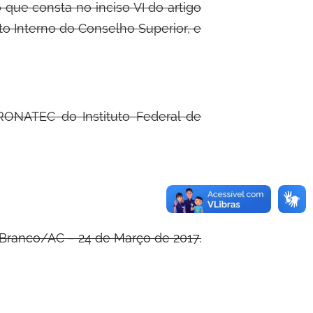
o que consta no inciso
VI
do artigo
o Interno do Conselho Superior, e
ONATEC do Instituto Federal de
 Branco/AC – 24 de Março de 2017.