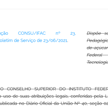
lução CONSU/IFAC nº 23,
Dispõe s
oletim de Serviço de 23/06/2021
.
Pedagógic
de-açúca
Federal
Tecnologia
DO CONSELHO SUPERIOR DO INSTITUTO FEDER
uso de suas atribuições legais, conferidas pela L
ublicada no Diário Oficial da União Nº 40, seção 