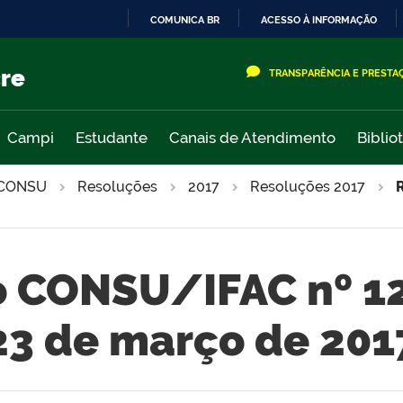
COMUNICA BR
ACESSO À INFORMAÇÃO
IR
PARA
cre
TRANSPARÊNCIA E PRESTA
O
CONTEÚDO
Campi
Estudante
Canais de Atendimento
Biblio
CONSU
Resoluções
2017
Resoluções 2017
 CONSU/IFAC nº 1
23 de março de 201