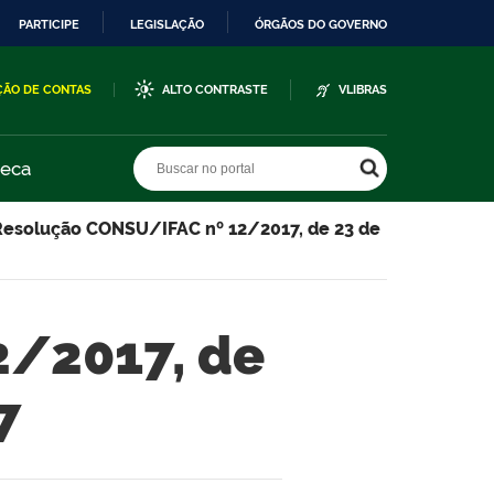
PARTICIPE
LEGISLAÇÃO
ÓRGÃOS DO GOVERNO
ÇÃO DE CONTAS
ALTO CONTRASTE
VLIBRAS
Buscar no portal
Buscar no portal
teca
Resolução CONSU/IFAC nº 12/2017, de 23 de
2/2017, de
7