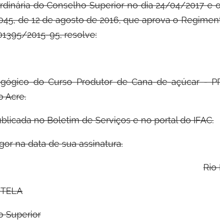
rdinária do Conselho Superior no dia 24/04/2017 e 
5, de 12 de agosto de 2016, que aprova o Regiment
1395/2015-95, resolve:
gógico do Curso Produtor de Cana-de-açúcar - PR
o Acre.
blicada no Boletim de Serviços e no portal do IFAC.
gor na data de sua assinatura.
Rio
RTELA
o Superior