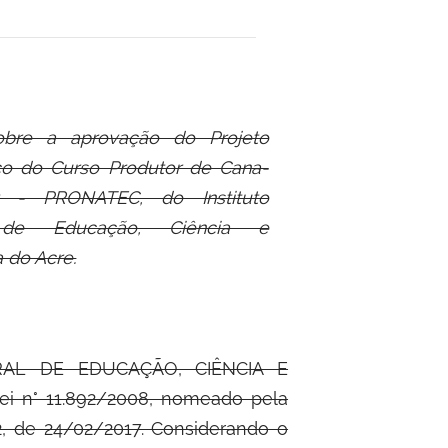
obre a aprovação do Projeto
o do Curso Produtor de Cana-
r - PRONATEC, do Instituto
 de Educação, Ciência e
 do Acre.
AL DE EDUCAÇÃO, CIÊNCIA E
ei n° 11.892/2008, nomeado pela
02, de 24/02/2017. Considerando o