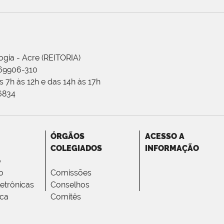
ogia - Acre (REITORIA)
 69906-310
 7h às 12h e das 14h às 17h
-6834
ÓRGÃOS
ACESSO A
COLEGIADOS
INFORMAÇÃO
o
o
Comissões
letrônicas
Conselhos
ica
Comitês