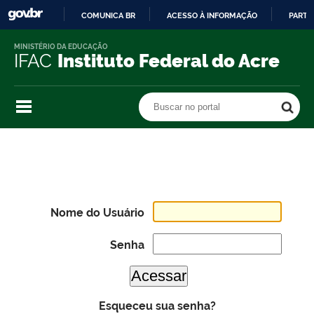
COMUNICA BR
ACESSO À INFORMAÇÃO
PARTI
IR
MINISTÉRIO DA EDUCAÇÃO
PARA
IFAC
Instituto Federal do Acre
O
CONTEÚDO
Buscar no portal
Buscar no portal
Nome do Usuário
Senha
Esqueceu sua senha?