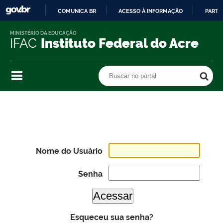
COMUNICA BR
ACESSO À INFORMAÇÃO
PARTI
IR
MINISTÉRIO DA EDUCAÇÃO
PARA
IFAC
Instituto Federal do Acre
O
CONTEÚDO
Buscar no portal
Buscar no portal
Nome do Usuário
Senha
Esqueceu sua senha?