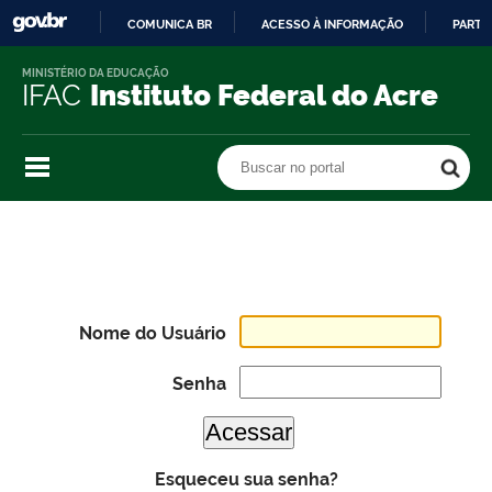
COMUNICA BR
ACESSO À INFORMAÇÃO
PARTI
IR
MINISTÉRIO DA EDUCAÇÃO
PARA
IFAC
Instituto Federal do Acre
O
CONTEÚDO
Buscar no portal
Buscar no portal
Nome do Usuário
Senha
Esqueceu sua senha?