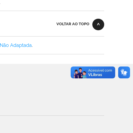
.
VOLTAR AO TOPO
 Não Adaptada
.