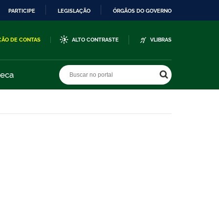
PARTICIPE
LEGISLAÇÃO
ÓRGÃOS DO GOVERNO
ÇÃO DE CONTAS
ALTO CONTRASTE
VLIBRAS
Buscar no portal
Buscar no portal
teca