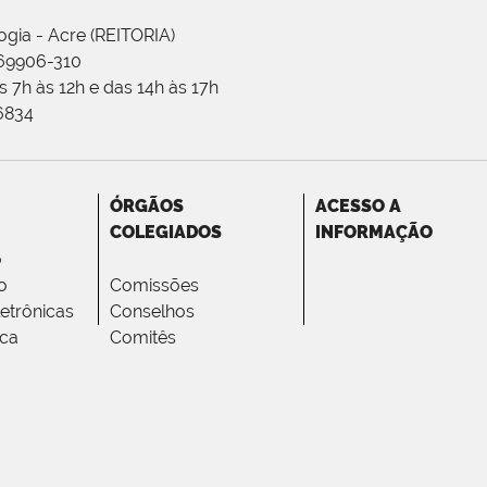
ogia - Acre (REITORIA)
 69906-310
 7h às 12h e das 14h às 17h
-6834
ÓRGÃOS
ACESSO A
COLEGIADOS
INFORMAÇÃO
o
o
Comissões
letrônicas
Conselhos
ica
Comitês