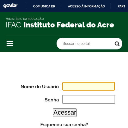
COMUNICA BR
ACESSO À INFORMAÇÃO
PARTI
IR
MINISTÉRIO DA EDUCAÇÃO
PARA
IFAC
Instituto Federal do Acre
O
CONTEÚDO
Buscar no portal
Buscar no portal
Nome do Usuário
Senha
Esqueceu sua senha?