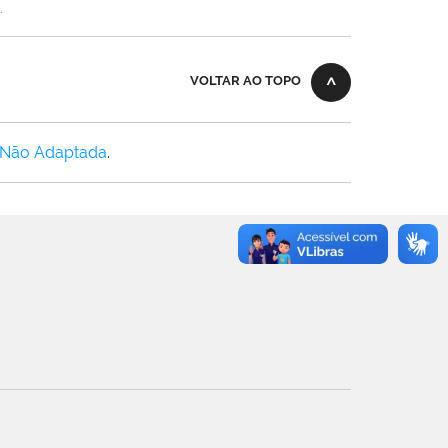
.
VOLTAR AO TOPO
 Não Adaptada
.