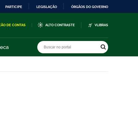
PARTICIPE
LEGISLAÇÃO
ÓRGÃOS DO GOVERNO
ÇÃO DE CONTAS
ALTO CONTRASTE
VLIBRAS
Buscar no portal
Buscar no portal
teca