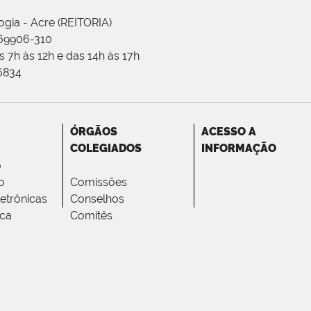
ogia - Acre (REITORIA)
 69906-310
 7h às 12h e das 14h às 17h
-6834
ÓRGÃOS
ACESSO A
COLEGIADOS
INFORMAÇÃO
o
o
Comissões
letrônicas
Conselhos
ica
Comitês