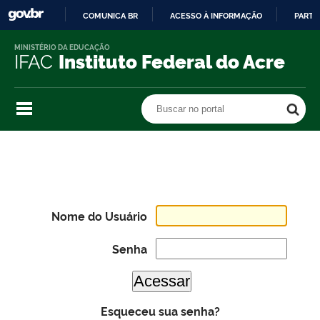
COMUNICA BR
ACESSO À INFORMAÇÃO
PARTI
IR
MINISTÉRIO DA EDUCAÇÃO
PARA
IFAC
Instituto Federal do Acre
O
CONTEÚDO
Buscar no portal
Buscar no portal
Nome do Usuário
Senha
Esqueceu sua senha?