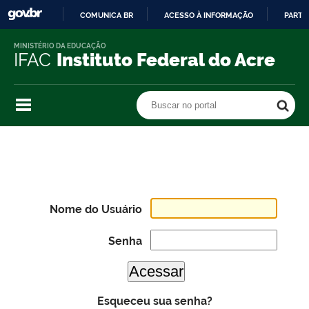
COMUNICA BR
ACESSO À INFORMAÇÃO
PARTI
IR
MINISTÉRIO DA EDUCAÇÃO
PARA
IFAC
Instituto Federal do Acre
O
CONTEÚDO
Buscar no portal
Buscar no portal
Nome do Usuário
Senha
Esqueceu sua senha?