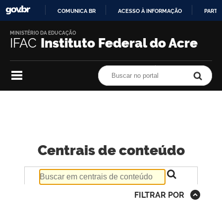
COMUNICA BR
ACESSO À INFORMAÇÃO
PARTI
IR
MINISTÉRIO DA EDUCAÇÃO
PARA
IFAC
Instituto Federal do Acre
O
CONTEÚDO
Buscar no portal
Buscar no portal
Centrais de conteúdo
FILTRAR POR