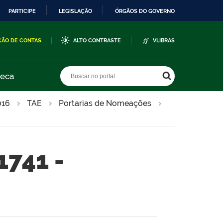
PARTICIPE
LEGISLAÇÃO
ÓRGÃOS DO GOVERNO
ÇÃO DE CONTAS
ALTO CONTRASTE
VLIBRAS
Buscar no portal
Buscar no portal
teca
016
TAE
Portarias de Nomeações
1741 -