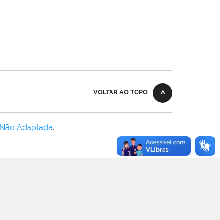
VOLTAR AO TOPO
 Não Adaptada
.