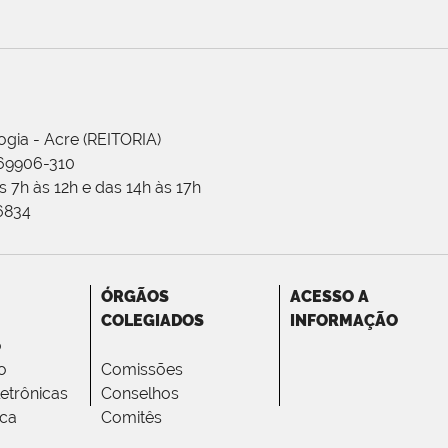
ogia - Acre (REITORIA)
 69906-310
 7h às 12h e das 14h às 17h
-6834
ÓRGÃOS
ACESSO A
COLEGIADOS
INFORMAÇÃO
o
o
Comissões
letrônicas
Conselhos
ica
Comitês