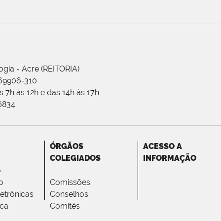
ogia - Acre (REITORIA)
 69906-310
 7h às 12h e das 14h às 17h
-6834
ÓRGÃOS
ACESSO A
COLEGIADOS
INFORMAÇÃO
o
o
Comissões
letrônicas
Conselhos
ica
Comitês