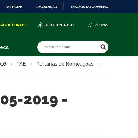
PARTICIPE
LEGISLAÇÃO
ÓRGÃOS DO GOVERNO
ÇÃO DE CONTAS
ALTO CONTRASTE
VLIBRAS
Buscar no portal
Buscar no portal
teca
016
TAE
Portarias de Nomeações
-05-2019 -