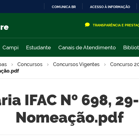
COMUNICA BR
ACESSO À INFORMAÇÃO
IR
PARA
cre
TRANSPARÊNCIA E PRESTA
O
CONTEÚDO
Campi
Estudante
Canais de Atendimento
Biblio
oas
Concursos
Concursos Vigentes
Concurso 2
ação.pdf
aria IFAC Nº 698, 29
Nomeação.pdf