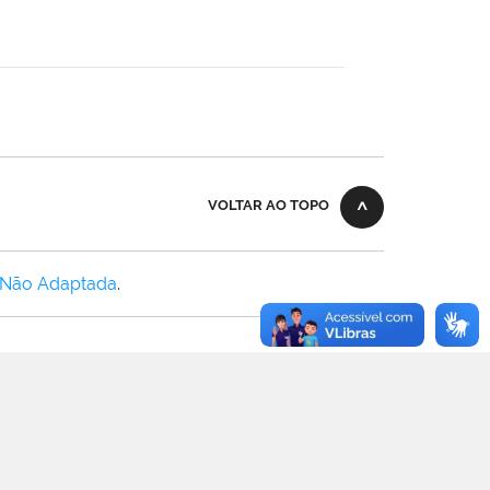
VOLTAR AO TOPO
 Não Adaptada
.