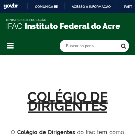
COMUNICA BR
ACESSO À INFORMAÇÃO
PARTI
IR
MINISTÉRIO DA EDUCAÇÃO
PARA
IFAC
Instituto Federal do Acre
O
CONTEÚDO
Buscar no portal
Buscar no portal
COLÉGIO DE
DIRIGENTES
O
Colégio de Dirigentes
do Ifac tem como