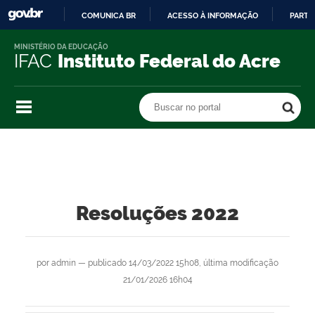
COMUNICA BR
ACESSO À INFORMAÇÃO
PARTI
IR
MINISTÉRIO DA EDUCAÇÃO
PARA
IFAC
Instituto Federal do Acre
O
CONTEÚDO
Buscar no portal
Buscar no portal
Resoluções 2022
por
admin
—
publicado
14/03/2022 15h08,
última modificação
21/01/2026 16h04