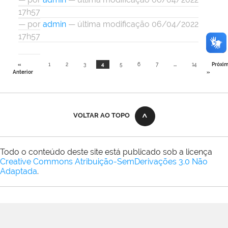
17h57
—
por
admin
— última modificação 06/04/2022
17h57
«
1
2
3
4
5
6
7
...
14
Próxi
Anterior
»
VOLTAR AO TOPO
Todo o conteúdo deste site está publicado sob a licença
Creative Commons Atribuição-SemDerivações 3.0 Não
Adaptada
.