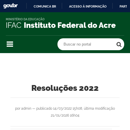
COMUNICA BR
ACESSO À INFORMAÇÃO
PARTI
IR
MINISTÉRIO DA EDUCAÇÃO
PARA
IFAC
Instituto Federal do Acre
O
CONTEÚDO
Buscar no portal
Buscar no portal
Resoluções 2022
por
admin
—
publicado
14/03/2022 15h08,
última modificação
21/01/2026 16h04