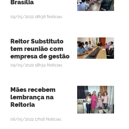
Brasília
por
publicado
09/05/2022
18h36
Notícias
admin
Reitor Substituto
tem reunião com
empresa de gestão
por
publicado
09/05/2022
18h34
Notícias
admin
Mães recebem
lembrança na
Reitoria
por
publicado
06/05/2022
17h16
Notícias
admin