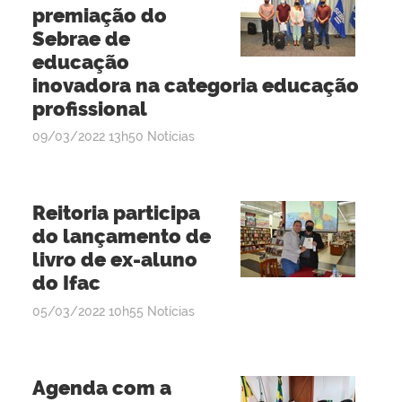
premiação do
Sebrae de
educação
inovadora na categoria educação
profissional
por
publicado
09/03/2022
13h50
Notícias
admin
Reitoria participa
do lançamento de
livro de ex-aluno
do Ifac
por
publicado
05/03/2022
10h55
Notícias
admin
Agenda com a