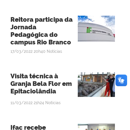
admin
Reitora participa da
Jornada
Pedagógica do
campus Rio Branco
por
publicado
17/03/2022
20h40
Notícias
admin
Visita técnica à
Granja Bela Flor em
Epitaciolândia
por
publicado
11/03/2022
21h24
Notícias
admin
Ifac recebe