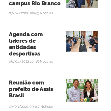
campus Rio Branco
por
publicado
07/04/2022
18h43
Notícias
admin
Agenda com
líderes de
entidades
desportivas
por
publicado
06/04/2022
16h15
Notícias
admin
Reunião com
prefeito de Assis
Brasil
por
publicado
29/03/2022
09h47
Notícias