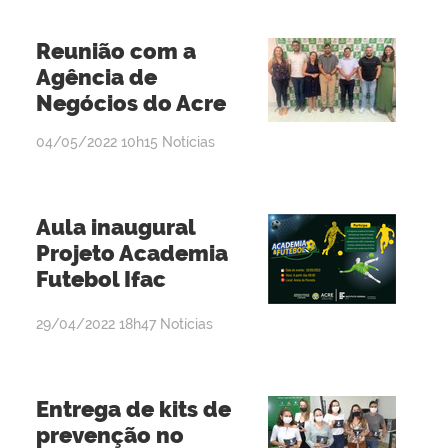
Reunião com a
Agência de
Negócios do Acre
por
publicado
04/05/2022
10h15
Notícias
admin
Aula inaugural
Projeto Academia
Futebol Ifac
por
publicado
29/04/2022
18h47
Notícias
admin
Entrega de kits de
prevenção no