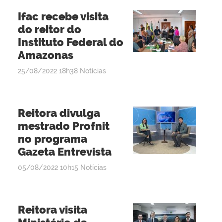
Ifac recebe visita
do reitor do
Instituto Federal do
Amazonas
por
publicado
25/08/2022
18h38
Notícias
admin
Reitora divulga
mestrado Profnit
no programa
Gazeta Entrevista
por
publicado
05/08/2022
10h15
Notícias
admin
Reitora visita