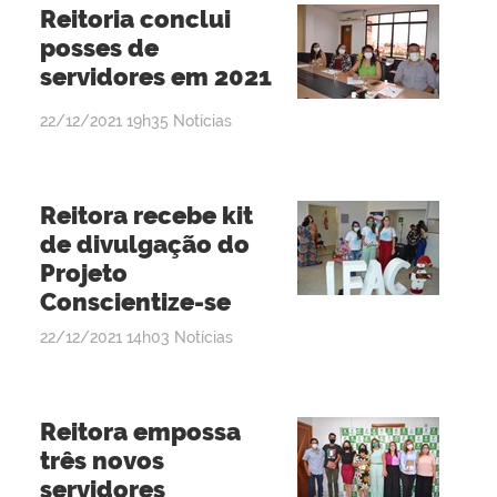
Reitoria conclui
posses de
servidores em 2021
por
publicado
22/12/2021
19h35
Notícias
admin
Reitora recebe kit
de divulgação do
Projeto
Conscientize-se
por
publicado
22/12/2021
14h03
Notícias
admin
Reitora empossa
três novos
servidores