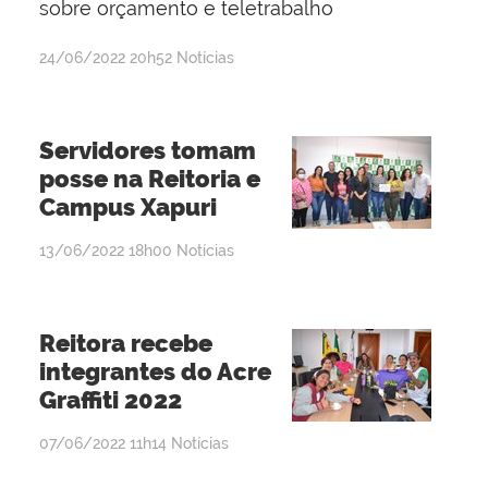
sobre orçamento e teletrabalho
por
publicado
24/06/2022
20h52
Notícias
Jaqueline
Telis
de
Servidores tomam
Oliveira
posse na Reitoria e
Campus Xapuri
por
publicado
13/06/2022
18h00
Notícias
admin
Reitora recebe
integrantes do Acre
Graffiti 2022
por
publicado
07/06/2022
11h14
Notícias
admin