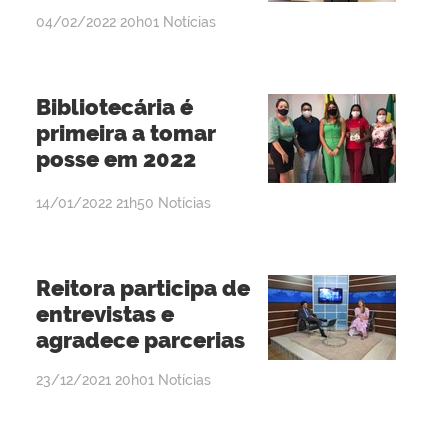
por
publicado
04/02/2022
20h01
Notícias
Jaqueline
Telis
de
Bibliotecária é
Oliveira
primeira a tomar
posse em 2022
por
publicado
14/01/2022
21h50
Notícias
Lisânia
Ghisi
Gomes
Reitora participa de
entrevistas e
agradece parcerias
por
publicado
23/12/2021
20h01
Notícias
admin