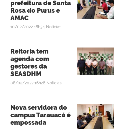
prefeitura de Santa
Rosa do Purus e
AMAC
por
publicado
10/02/2022
18h34
Notícias
admin
Reitoria tem
agenda com
gestores da
SEASDHM
por
publicado
08/02/2022
16h26
Notícias
admin
Nova servidora do
campus Tarauacá é
empossada