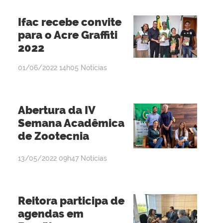
Ifac recebe convite
para o Acre Graffiti
2022
por
publicado
01/06/2022
14h05
Notícias
admin
Abertura da IV
Semana Acadêmica
de Zootecnia
por
publicado
13/05/2022
09h47
Notícias
admin
Reitora participa de
agendas em