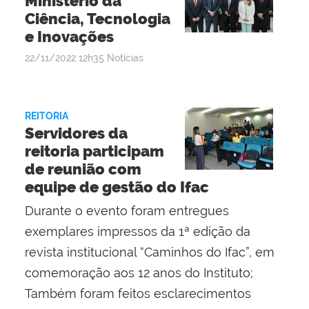
Ministério da
Ciência, Tecnologia
e Inovações
por
publicado
22/11/2022
12h35
Notícias
admin
REITORIA
Servidores da
reitoria participam
de reunião com
equipe de gestão do Ifac
Durante o evento foram entregues
exemplares impressos da 1ª edição da
revista institucional “Caminhos do Ifac”, em
comemoração aos 12 anos do Instituto;
Também foram feitos esclarecimentos