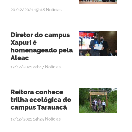
por
publicado
20/12/2021
19h18
Notícias
admin
Diretor do campus
Xapuri é
homenageado pela
Aleac
por
publicado
17/12/2021
22h47
Notícias
<vlibraswidget>admin</vlibraswidget>
Reitora conhece
trilha ecológica do
campus Tarauacá
por
publicado
17/12/2021
14h25
Notícias
admin