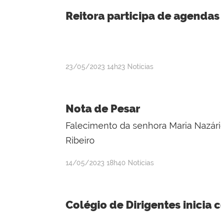
Reitora participa de agendas
por
publicado
23/05/2023
14h23
Notícias
admin
Nota de Pesar
Falecimento da senhora Maria Nazári
Ribeiro
por
publicado
14/05/2023
18h40
Notícias
admin
Colégio de Dirigentes inicia 