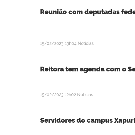
Reunião com deputadas feder
por
publicado
15/02/2023
19h04
Notícias
admin
Reitora tem agenda com o Se
por
publicado
15/02/2023
12h02
Notícias
admin
Servidores do campus Xapuri