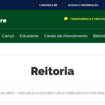
COMUNICA BR
ACESSO À INFORMAÇÃO
IR
PARA
cre
TRANSPARÊNCIA E PRESTA
O
CONTEÚDO
Campi
Estudante
Canais de Atendimento
Biblio
Reitoria
por
admin
—
publicado
15/12/2020 18h00,
última modificação
17/12/2020 18h19