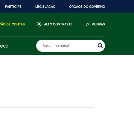
PARTICIPE
LEGISLAÇÃO
ÓRGÃOS DO GOVERNO
ÇÃO DE CONTAS
ALTO CONTRASTE
VLIBRAS
Buscar no portal
Buscar no portal
teca