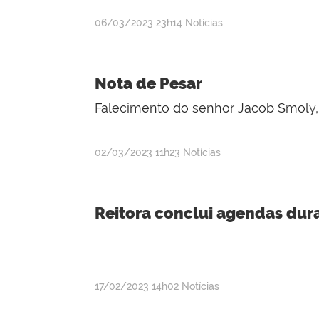
por
publicado
06/03/2023
23h14
Notícias
admin
Nota de Pesar
Falecimento do senhor Jacob Smoly,
por
publicado
02/03/2023
11h23
Notícias
admin
Reitora conclui agendas dura
por
publicado
17/02/2023
14h02
Notícias
admin