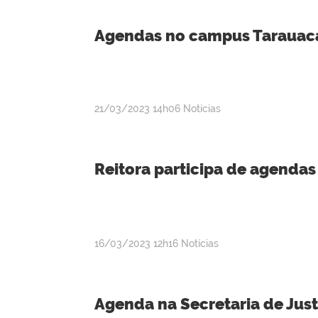
Agendas no campus Tarauacá 
por
publicado
21/03/2023
14h06
Notícias
admin
Reitora participa de agendas
por
publicado
16/03/2023
12h16
Notícias
admin
Agenda na Secretaria de Jus