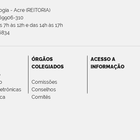
ogia - Acre (REITORIA)
 69906-310
 7h às 12h e das 14h às 17h
-6834
ÓRGÃOS
ACESSO A
COLEGIADOS
INFORMAÇÃO
o
o
Comissões
letrônicas
Conselhos
ica
Comitês