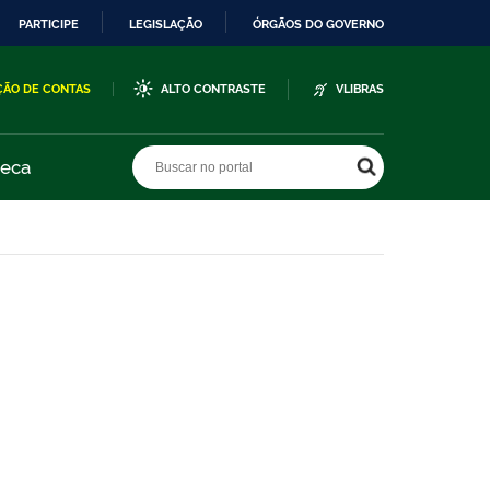
PARTICIPE
LEGISLAÇÃO
ÓRGÃOS DO GOVERNO
ÇÃO DE CONTAS
ALTO CONTRASTE
VLIBRAS
Buscar no portal
Buscar no portal
teca