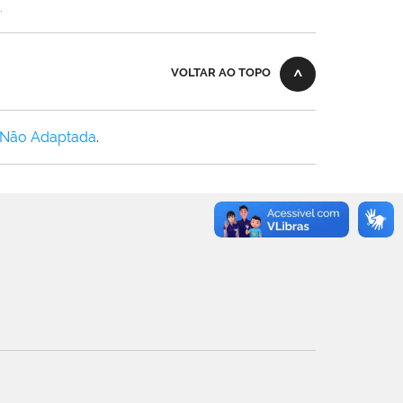
.
VOLTAR AO TOPO
 Não Adaptada
.