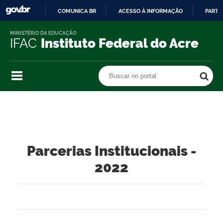
COMUNICA BR
ACESSO À INFORMAÇÃO
PARTI
IR
MINISTÉRIO DA EDUCAÇÃO
PARA
IFAC
Instituto Federal do Acre
O
CONTEÚDO
Buscar no portal
Buscar no portal
Parcerias Institucionais -
2022