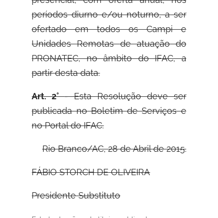
períodos diurno e/ou noturno, a ser
ofertado em todos os Campi e
Unidades Remotas de atuação do
PRONATEC, no âmbito do IFAC, a
partir desta data.
Art. 2°
- Esta Resolução deve ser
publicada no Boletim de Serviços e
no Portal do IFAC.
Rio Branco/AC, 28 de Abril de 2015.
FÁBIO STORCH DE OLIVEIRA
Presidente Substituto