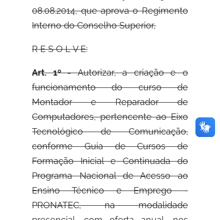
08.08.2014, que aprova o Regimento
Interno do Conselho Superior,
R E S O L V E:
Art. 1º -
Autorizar, a criação e o
funcionamento do curso de
Montador e Reparador de
Computadores, pertencente ao Eixo
Tecnológico de Comunicação,
conforme Guia de Cursos de
Formação Inicial e Continuada do
Programa Nacional de Acesso ao
Ensino Técnico e Emprego -
PRONATEC, na modalidade
presencial, com oferta anual, nos