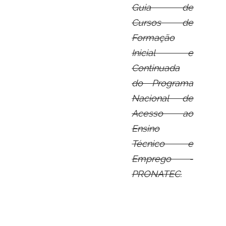
Guia de
Cursos de
Formação
Inicial e
Continuada
do Programa
Nacional de
Acesso ao
Ensino
Técnico e
Emprego -
PRONATEC.