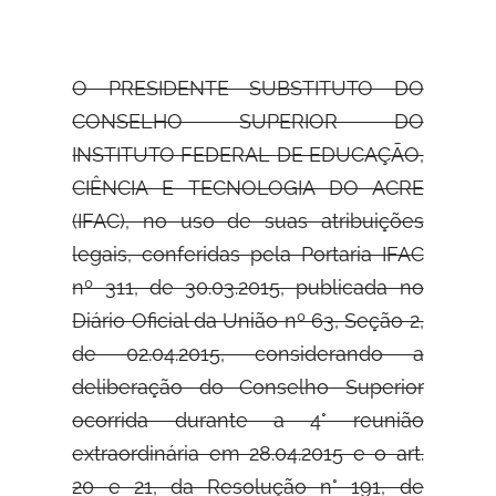
O PRESIDENTE SUBSTITUTO DO
CONSELHO SUPERIOR DO
INSTITUTO FEDERAL
DE EDUCAÇÃO,
CIÊNCIA E TECNOLOGIA DO ACRE
(IFAC), no uso de suas atribuições
legais, conferidas pela Portaria IFAC
nº 311, de 30.03.2015, publicada no
Diário Oficial da União nº 63, Seção 2,
de 02.04.2015, considerando a
deliberação do Conselho Superior
ocorrida durante a 4° reunião
extraordinária em 28.04.2015 e o art.
20 e 21, da Resolução n° 191, de