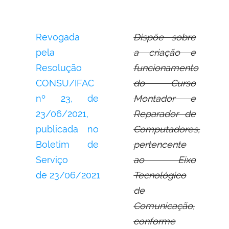
Revogada
Dispõe sobre
pela
a criação e
Resolução
funcionamento
CONSU/IFAC
do Curso
nº 23,
de
Montador e
23/06/2021,
Reparador de
publicada no
Computadores,
Boletim de
pertencente
Serviço
ao Eixo
de
23/06/2021
Tecnológico
de
Comunicação,
conforme