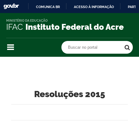
COMUNICA BR
ACESSO À INFORMAÇÃO
PARTI
IR
MINISTÉRIO DA EDUCAÇÃO
PARA
IFAC
Instituto Federal do Acre
O
CONTEÚDO
Buscar no portal
Buscar no portal
Resoluções 2015